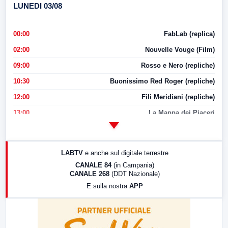
LUNEDI 03/08
00:00
FabLab (replica)
02:00
Nouvelle Vouge (Film)
09:00
Rosso e Nero (repliche)
10:30
Buonissimo Red Roger (repliche)
12:00
Fili Meridiani (repliche)
13:00
La Mappa dei Piaceri
14:00
LabNews
17:00
LabNews (replica)
LABTV
e anche sul digitale terrestre
18:30
Di Faccia e di Profilo (repliche)
CANALE 84
(in Campania)
CANALE 268
(DDT Nazionale)
19:30
LabNews (Diretta)
E sulla nostra
APP
21:00
Free Sport
23:00
LabNews (replica)