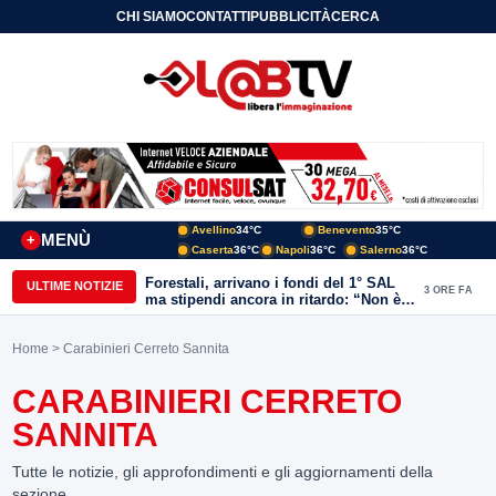
CHI SIAMO
CONTATTI
PUBBLICITÀ
CERCA
Avellino
34°C
Benevento
35°C
MENÙ
+
Caserta
36°C
Napoli
36°C
Salerno
36°C
Forestali, arrivano i fondi del 1° SAL
ULTIME NOTIZIE
3 ORE FA
ma stipendi ancora in ritardo: “Non è
più sostenibile”
Home
> Carabinieri Cerreto Sannita
CARABINIERI CERRETO
SANNITA
Tutte le notizie, gli approfondimenti e gli aggiornamenti della
sezione.