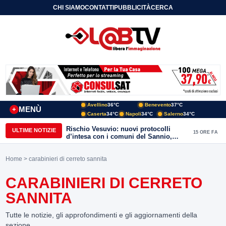
CHI SIAMO
CONTATTI
PUBBLICITÀ
CERCA
Avellino
36°C
Benevento
37°C
MENÙ
+
Caserta
34°C
Napoli
34°C
Salerno
34°C
Rischio Vesuvio: nuovi protocolli
ULTIME NOTIZIE
15 ORE FA
d’intesa con i comuni del Sannio,
firmato il protocollo con Arpaise
Home
> carabinieri di cerreto sannita
CARABINIERI DI CERRETO
SANNITA
Tutte le notizie, gli approfondimenti e gli aggiornamenti della
sezione.