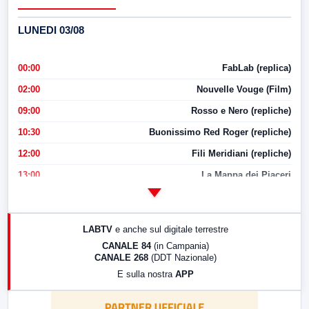
LUNEDI 03/08
00:00
FabLab (replica)
02:00
Nouvelle Vouge (Film)
09:00
Rosso e Nero (repliche)
10:30
Buonissimo Red Roger (repliche)
12:00
Fili Meridiani (repliche)
13:00
La Mappa dei Piaceri
14:00
LabNews
17:00
LabNews (replica)
LABTV
e anche sul digitale terrestre
18:30
Di Faccia e di Profilo (repliche)
CANALE 84
(in Campania)
CANALE 268
(DDT Nazionale)
19:30
LabNews (Diretta)
E sulla nostra
APP
21:00
Free Sport
23:00
LabNews (replica)