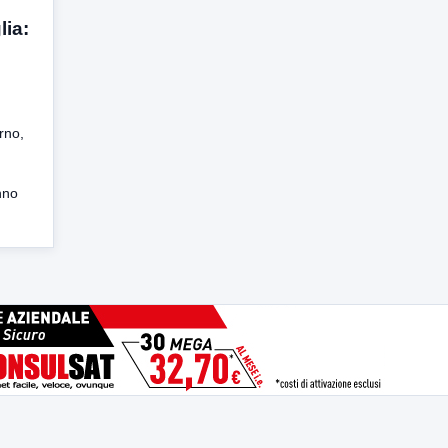
lia:
rno,
nno