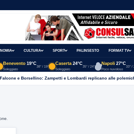
NOMIA
CULTURA
SPORT
PALINSESTO
FORMAT TV
Benevento
19°C
Caserta
24°C
Napoli
27°C
38° / 19°
35° / 24°
33° /
Soleggiato
Soleggiato
Poco nuvoloso
 Falcone e Borsellino: Zampetti e Lombardi replicano alle polemic
ione.