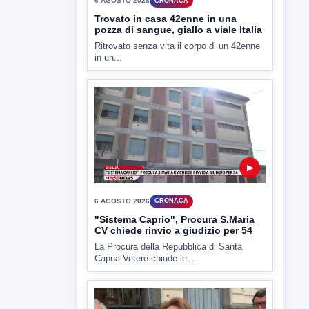
6 AGOSTO 2026
CRONACA
Trovato in casa 42enne in una
pozza di sangue, giallo a viale Italia
Ritrovato senza vita il corpo di un 42enne
in un...
▶
6 AGOSTO 2026
CRONACA
"Sistema Caprio", Procura S.Maria
CV chiede rinvio a giudizio per 54
La Procura della Repubblica di Santa
Capua Vetere chiude le...