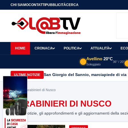
CHI SIAMO
CONTATTI
PUBBLICITÀ
CERCA
HOME
CRONACA
POLITICA
ATTUALITÀ
ECO
Avellino
20°C
36° / 20°
Soleggiato
San Giorgio del Sannio, marciapiede di via
ULTIME NOTIZIE
Home
> Carabinieri di Nusco
CARABINIERI DI NUSCO
Tutte le notizie, gli approfondimenti e gli aggiornamenti della sez