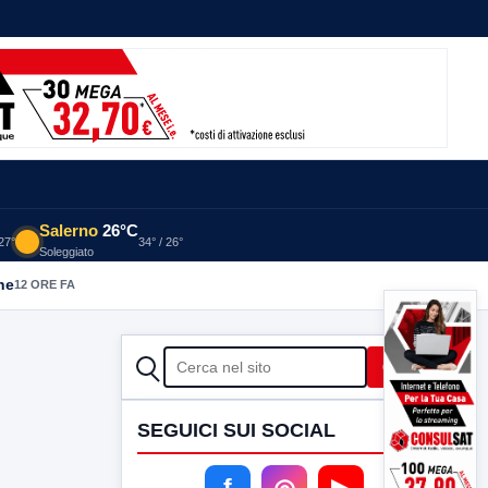
Salerno
26°C
 27°
34° / 26°
Soleggiato
he
12 ORE FA
CERCA
Cerca
SEGUICI SUI SOCIAL
f
◎
▶