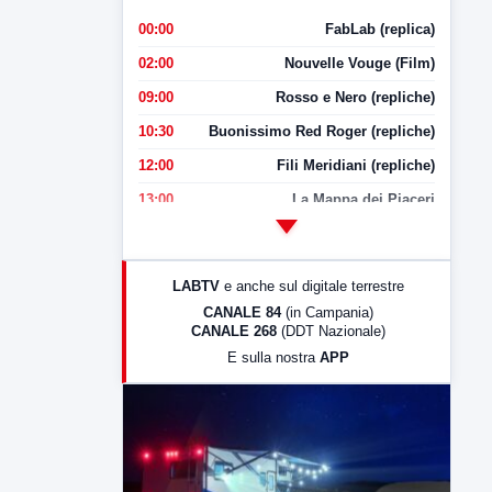
00:00
FabLab (replica)
02:00
Nouvelle Vouge (Film)
09:00
Rosso e Nero (repliche)
10:30
Buonissimo Red Roger (repliche)
12:00
Fili Meridiani (repliche)
13:00
La Mappa dei Piaceri
14:00
LabNews
17:00
LabNews (replica)
LABTV
e anche sul digitale terrestre
18:30
Di Faccia e di Profilo (repliche)
CANALE 84
(in Campania)
CANALE 268
(DDT Nazionale)
19:30
LabNews (Diretta)
E sulla nostra
APP
21:00
Free Sport
23:00
LabNews (replica)