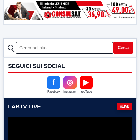
CERCA
Cerca
SEGUICI SUI SOCIAL
f
◎
▶
Facebook
Instagram
YouTube
LABTV LIVE
LIVE