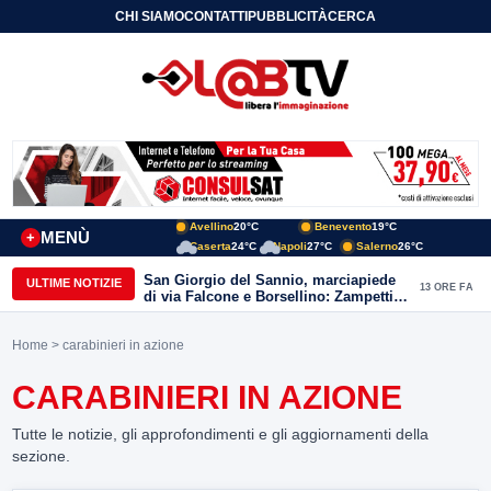
CHI SIAMO
CONTATTI
PUBBLICITÀ
CERCA
Avellino
20°C
Benevento
19°C
MENÙ
+
Caserta
24°C
Napoli
27°C
Salerno
26°C
San Giorgio del Sannio, marciapiede
ULTIME NOTIZIE
13 ORE FA
di via Falcone e Borsellino: Zampetti e
Lombardi replicano alle polemiche
Home
> carabinieri in azione
CARABINIERI IN AZIONE
Tutte le notizie, gli approfondimenti e gli aggiornamenti della
sezione.