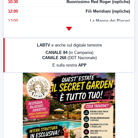
10:30
Buonissimo Red Roger (repliche)
12:00
Fili Meridiani (repliche)
13:00
La Mappa dei Piaceri
14:00
LabNews
17:00
LabNews (replica)
LABTV
e anche sul digitale terrestre
18:30
Di Faccia e di Profilo (repliche)
CANALE 84
(in Campania)
CANALE 268
(DDT Nazionale)
19:30
LabNews (Diretta)
E sulla nostra
APP
21:00
Free Sport
23:00
LabNews (replica)