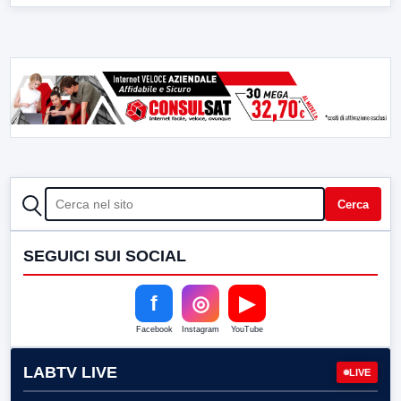
CERCA
Cerca
SEGUICI SUI SOCIAL
f
◎
▶
Facebook
Instagram
YouTube
LABTV LIVE
LIVE