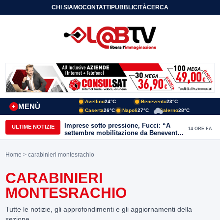
CHI SIAMO
CONTATTI
PUBBLICITÀ
CERCA
Avellino
24°C
Benevento
23°C
MENÙ
+
Caserta
26°C
Napoli
27°C
Salerno
28°C
Imprese sotto pressione, Fucci: “A
ULTIME NOTIZIE
14 ORE FA
settembre mobilitazione da Benevento
e Avellino”
Home
> carabinieri montesrachio
CARABINIERI
MONTESRACHIO
Tutte le notizie, gli approfondimenti e gli aggiornamenti della
sezione.