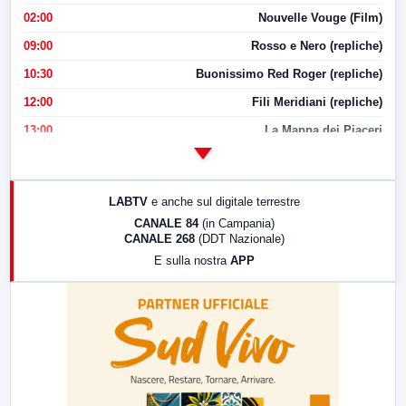
02:00
Nouvelle Vouge (Film)
09:00
Rosso e Nero (repliche)
10:30
Buonissimo Red Roger (repliche)
12:00
Fili Meridiani (repliche)
13:00
La Mappa dei Piaceri
14:00
LabNews
17:00
LabNews (replica)
LABTV
e anche sul digitale terrestre
18:30
Di Faccia e di Profilo (repliche)
CANALE 84
(in Campania)
CANALE 268
(DDT Nazionale)
19:30
LabNews (Diretta)
E sulla nostra
APP
21:00
Free Sport
23:00
LabNews (replica)