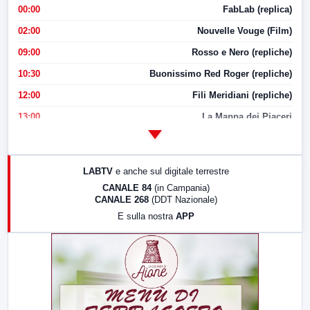
00:00
FabLab (replica)
02:00
Nouvelle Vouge (Film)
09:00
Rosso e Nero (repliche)
10:30
Buonissimo Red Roger (repliche)
12:00
Fili Meridiani (repliche)
13:00
La Mappa dei Piaceri
14:00
LabNews
17:00
LabNews (replica)
LABTV
e anche sul digitale terrestre
18:30
Di Faccia e di Profilo (repliche)
CANALE 84
(in Campania)
CANALE 268
(DDT Nazionale)
19:30
LabNews (Diretta)
E sulla nostra
APP
21:00
Free Sport
23:00
LabNews (replica)