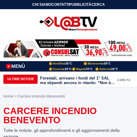
CHI SIAMO
CONTATTI
PUBBLICITÀ
CERCA
Avellino
36°C
Benevento
38°C
MENÙ
+
Caserta
38°C
Napoli
35°C
Salerno
36°C
Forestali, arrivano i fondi del 1° SAL
ULTIME NOTIZIE
4 ORE FA
ma stipendi ancora in ritardo: “Non è
più sostenibile”
Home
> Carcere incendio Benevento
CARCERE INCENDIO
BENEVENTO
Tutte le notizie, gli approfondimenti e gli aggiornamenti della
sezione.