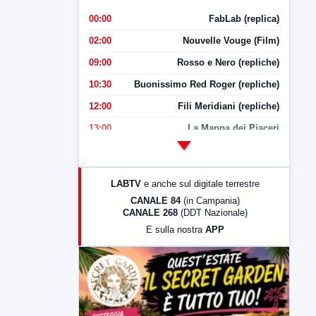
00:00
FabLab (replica)
02:00
Nouvelle Vouge (Film)
09:00
Rosso e Nero (repliche)
10:30
Buonissimo Red Roger (repliche)
12:00
Fili Meridiani (repliche)
13:00
La Mappa dei Piaceri
14:00
LabNews
17:00
LabNews (replica)
LABTV
e anche sul digitale terrestre
18:30
Di Faccia e di Profilo (repliche)
CANALE 84
(in Campania)
CANALE 268
(DDT Nazionale)
19:30
LabNews (Diretta)
E sulla nostra
APP
21:00
Free Sport
23:00
LabNews (replica)