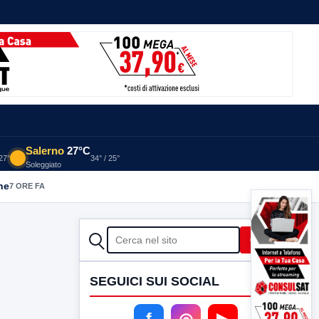
Salerno
27°C
 27°
34° / 25°
Soleggiato
he
7 ORE FA
CERCA
Cerca
SEGUICI SUI SOCIAL
f
◎
▶