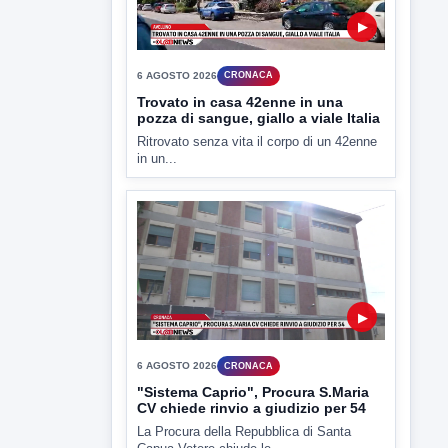
in un...
▶
6 AGOSTO 2026
CRONACA
"Sistema Caprio", Procura S.Maria
CV chiede rinvio a giudizio per 54
La Procura della Repubblica di Santa
Capua Vetere chiude le...