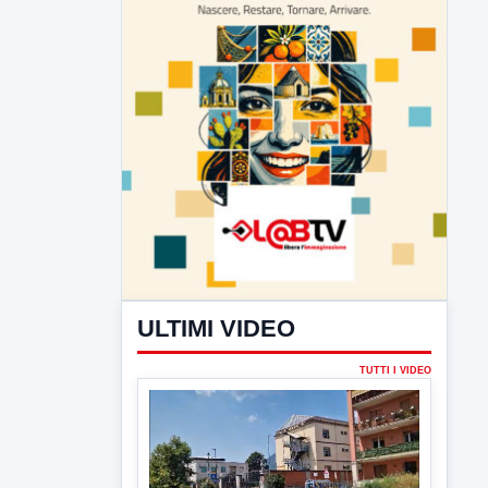
ULTIMI VIDEO
TUTTI I VIDEO
▶
6 AGOSTO 2026
CRONACA
Trovato in casa 42enne in una
pozza di sangue, giallo a viale Italia
Ritrovato senza vita il corpo di un 42enne