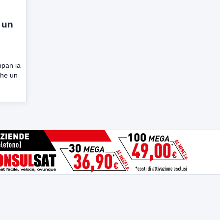
 un
mpan ia
che un