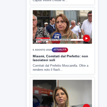
▶
6 AGOSTO 2026
ATTUALITÀ
Miasmi, Comitati dal Prefetto: non
lasciateci soli
Comitati dal Prefetto Moscarella. Oltre a
rendere noto il flash...
▶
6 AGOSTO 2026
ATTUALITÀ
Tirata del Carro ancora in forse,
D'Ambrosio: continuiamo a lavorare
L'assessore comunale alla Cultura di
Mirabella Eclano, Raffaella Rita