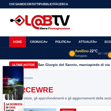
CHI SIAMO
CONTATTI
PUBBLICITÀ
CERCA
HOME
CRONACA
POLITICA
ATTUALITÀ
ECO
Avellino
22°C
36° / 19°
Soleggiato
San Giorgio del Sannio, marciapiede di via
ULTIME NOTIZIE
Home
> carcewre
CARCEWRE
Tutte le notizie, gli approfondimenti e gli aggiornamenti della sez