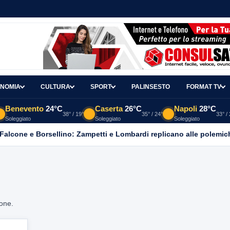
NOMIA
CULTURA
SPORT
PALINSESTO
FORMAT TV
Benevento
24°C
Caserta
26°C
Napoli
28°C
38° / 19°
35° / 24°
33° /
Soleggiato
Soleggiato
Soleggiato
 Falcone e Borsellino: Zampetti e Lombardi replicano alle polemic
ione.