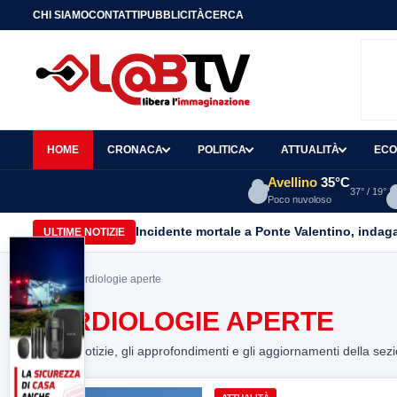
CHI SIAMO
CONTATTI
PUBBLICITÀ
CERCA
HOME
CRONACA
POLITICA
ATTUALITÀ
ECO
Avellino
35°C
37° / 19°
Poco nuvoloso
Incidente mortale a Ponte Valentino, indagat
ULTIME NOTIZIE
Home
> cardiologie aperte
CARDIOLOGIE APERTE
Tutte le notizie, gli approfondimenti e gli aggiornamenti della sez