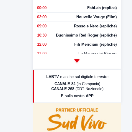
00:00
FabLab (replica)
02:00
Nouvelle Vouge (Film)
09:00
Rosso e Nero (repliche)
10:30
Buonissimo Red Roger (repliche)
12:00
Fili Meridiani (repliche)
13:00
La Mappa dei Piaceri
14:00
LabNews
17:00
LabNews (replica)
LABTV
e anche sul digitale terrestre
18:30
Di Faccia e di Profilo (repliche)
CANALE 84
(in Campania)
CANALE 268
(DDT Nazionale)
19:30
LabNews (Diretta)
E sulla nostra
APP
21:00
Free Sport
23:00
LabNews (replica)