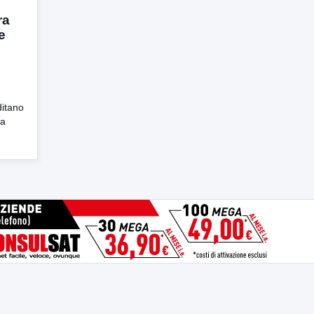
ra
e
ditano
la