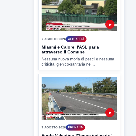
▶
7 AGOSTO 2026
ATTUALITÀ
Miasmi e Calore, l'ASL parla
attraverso il Comune
Nessuna nuova moria di pesci e nessuna
criticità igienico-sanitaria nel...
▶
7 AGOSTO 2026
CRONACA
Ponte Valentino,21enne indagato:
ipotesi duplice omicidio stradale
Incidente mortale a Ponte Valentino,
indagato il 21enne alla guida...