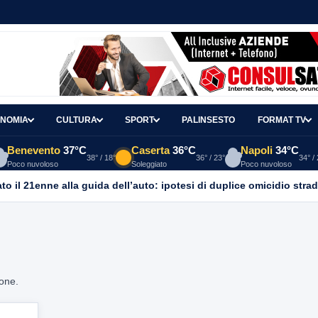
NOMIA
CULTURA
SPORT
PALINSESTO
FORMAT TV
Benevento
37°C
Caserta
36°C
Napoli
34°C
38° / 18°
36° / 23°
34° /
Poco nuvoloso
Soleggiato
Poco nuvoloso
o il 21enne alla guida dell’auto: ipotesi di duplice omicidio strad
ione.