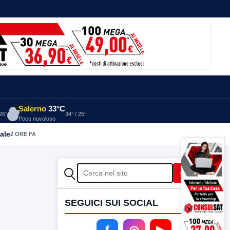
Salerno
33°C
 26°
34° / 25°
Poco nuvoloso
ale
2 ORE FA
CERCA
Cerca
SEGUICI SUI SOCIAL
f
◎
▶