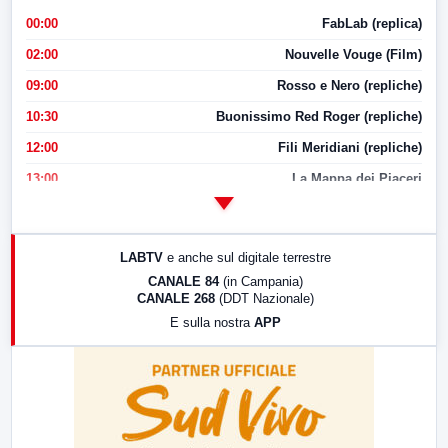
00:00
FabLab (replica)
02:00
Nouvelle Vouge (Film)
09:00
Rosso e Nero (repliche)
10:30
Buonissimo Red Roger (repliche)
12:00
Fili Meridiani (repliche)
13:00
La Mappa dei Piaceri
14:00
LabNews
17:00
LabNews (replica)
LABTV
e anche sul digitale terrestre
18:30
Di Faccia e di Profilo (repliche)
CANALE 84
(in Campania)
CANALE 268
(DDT Nazionale)
19:30
LabNews (Diretta)
E sulla nostra
APP
21:00
Free Sport
23:00
LabNews (replica)