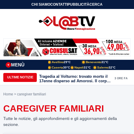
CHI SIAMO
CONTATTI
PUBBLICITÀ
CERCA
Avellino
29°C
Benevento
31°C
MENÙ
+
Caserta
30°C
Napoli
31°C
Salerno
32°C
Tragedia al Volturno: trovato morto il
ULTIME NOTIZIE
3 ORE FA
17enne disperso ad Amorosi. Il corpo
recuperato dai sommozzatori
Home
> caregiver familiari
CAREGIVER FAMILIARI
Tutte le notizie, gli approfondimenti e gli aggiornamenti della
sezione.