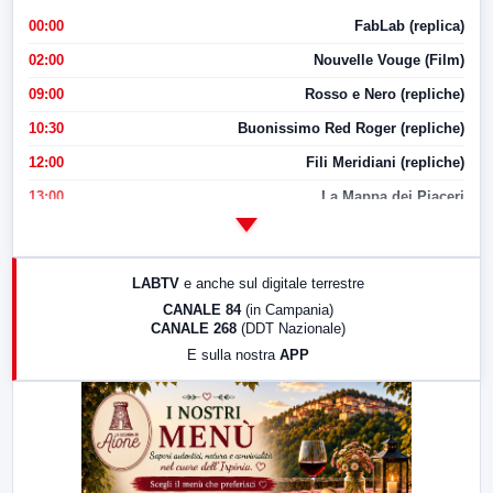
00:00
FabLab (replica)
02:00
Nouvelle Vouge (Film)
09:00
Rosso e Nero (repliche)
10:30
Buonissimo Red Roger (repliche)
12:00
Fili Meridiani (repliche)
13:00
La Mappa dei Piaceri
14:00
LabNews
17:00
LabNews (replica)
LABTV
e anche sul digitale terrestre
18:30
Di Faccia e di Profilo (repliche)
CANALE 84
(in Campania)
CANALE 268
(DDT Nazionale)
19:30
LabNews (Diretta)
E sulla nostra
APP
21:00
Free Sport
23:00
LabNews (replica)