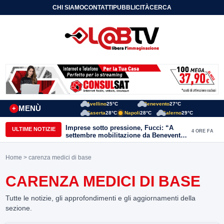
CHI SIAMO
CONTATTI
PUBBLICITÀ
CERCA
Avellino
25°C
Benevento
27°C
MENÙ
+
Caserta
28°C
Napoli
28°C
Salerno
29°C
Imprese sotto pressione, Fucci: “A
ULTIME NOTIZIE
4 ORE FA
settembre mobilitazione da Benevento
e Avellino”
Home
> carenza medici di base
CARENZA MEDICI DI BASE
Tutte le notizie, gli approfondimenti e gli aggiornamenti della
sezione.