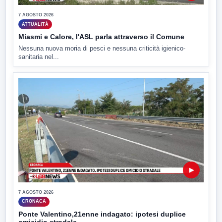
7 AGOSTO 2026
ATTUALITÀ
Miasmi e Calore, l'ASL parla attraverso il Comune
Nessuna nuova moria di pesci e nessuna criticità igienico-
sanitaria nel...
▶
7 AGOSTO 2026
CRONACA
Ponte Valentino,21enne indagato: ipotesi duplice
omicidio stradale