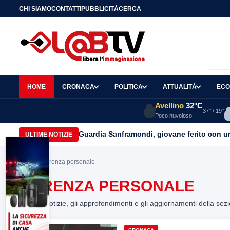
CHI SIAMO
CONTATTI
PUBBLICITÀ
CERCA
HOME
CRONACA
POLITICA
ATTUALITÀ
ECO
Avellino
32°C
37° / 19°
Poco nuvoloso
Guardia Sanframondi, giovane ferito con un 
ULTIME NOTIZIE
Home
> carenza personale
CARENZA PERSONALE
Tutte le notizie, gli approfondimenti e gli aggiornamenti della sez