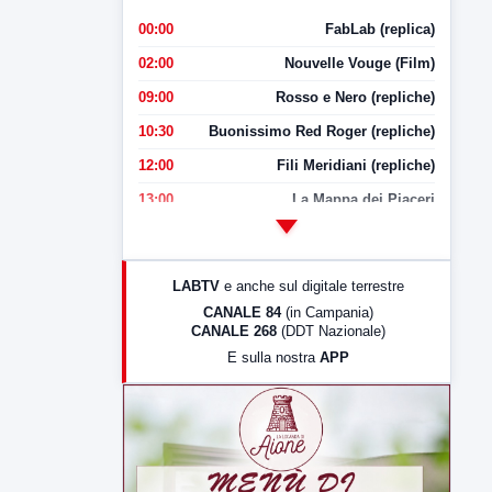
00:00
FabLab (replica)
02:00
Nouvelle Vouge (Film)
09:00
Rosso e Nero (repliche)
10:30
Buonissimo Red Roger (repliche)
12:00
Fili Meridiani (repliche)
13:00
La Mappa dei Piaceri
14:00
LabNews
17:00
LabNews (replica)
LABTV
e anche sul digitale terrestre
18:30
Di Faccia e di Profilo (repliche)
CANALE 84
(in Campania)
CANALE 268
(DDT Nazionale)
19:30
LabNews (Diretta)
E sulla nostra
APP
21:00
Free Sport
23:00
LabNews (replica)