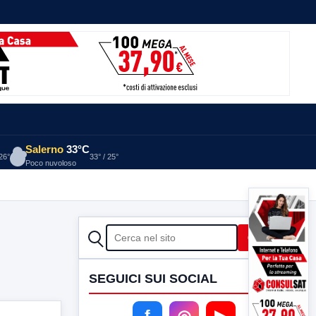
Salerno
33°C
 26°
33° / 25°
Poco nuvoloso
CERCA
Cerca
SEGUICI SUI SOCIAL
f
◎
▶