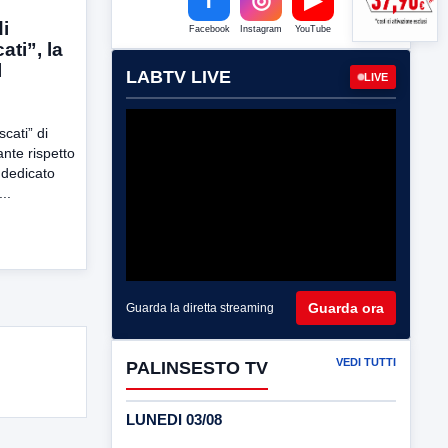
i
Facebook
Instagram
YouTube
ti”, la
l
LABTV LIVE
LIVE
cati” di
ante rispetto
 dedicato
..
Guarda ora
Guarda la diretta streaming
VEDI TUTTI
PALINSESTO TV
LUNEDI 03/08