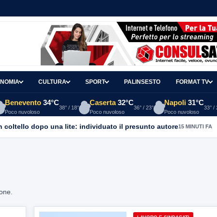
NOMIA
CULTURA
SPORT
PALINSESTO
FORMAT TV
Benevento
34°C
Caserta
32°C
Napoli
31°C
38° / 18°
36° / 23°
33° /
Poco nuvoloso
Poco nuvoloso
Poco nuvoloso
coltello dopo una lite: individuato il presunto autore
15 MINUTI FA
ione.