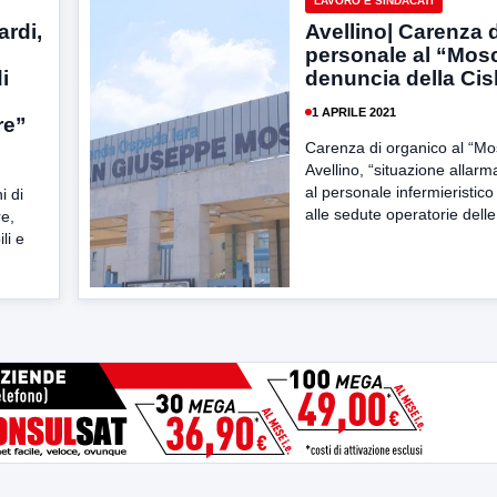
LAVORO E SINDACATI
rdi,
Avellino| Carenza d
personale al “Mosca
i
denuncia della Cis
1 APRILE 2021
re”
Carenza di organico al “Mos
Avellino, “situazione allarm
al personale infermieristico
i di
alle sedute operatorie delle.
re,
li e