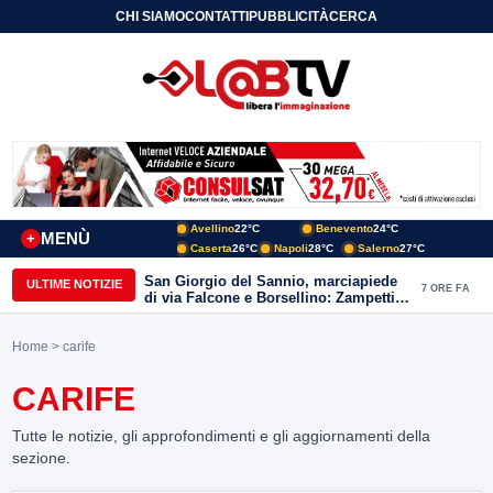
CHI SIAMO
CONTATTI
PUBBLICITÀ
CERCA
Avellino
22°C
Benevento
24°C
MENÙ
+
Caserta
26°C
Napoli
28°C
Salerno
27°C
San Giorgio del Sannio, marciapiede
ULTIME NOTIZIE
7 ORE FA
di via Falcone e Borsellino: Zampetti e
Lombardi replicano alle polemiche
Home
> carife
CARIFE
Tutte le notizie, gli approfondimenti e gli aggiornamenti della
sezione.