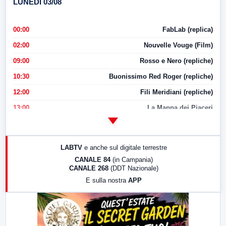
LUNEDI 03/08
00:00
FabLab (replica)
02:00
Nouvelle Vouge (Film)
09:00
Rosso e Nero (repliche)
10:30
Buonissimo Red Roger (repliche)
12:00
Fili Meridiani (repliche)
13:00
La Mappa dei Piaceri
14:00
LabNews
17:00
LabNews (replica)
LABTV
e anche sul digitale terrestre
18:30
Di Faccia e di Profilo (repliche)
CANALE 84
(in Campania)
CANALE 268
(DDT Nazionale)
19:30
LabNews (Diretta)
E sulla nostra
APP
21:00
Free Sport
23:00
LabNews (replica)