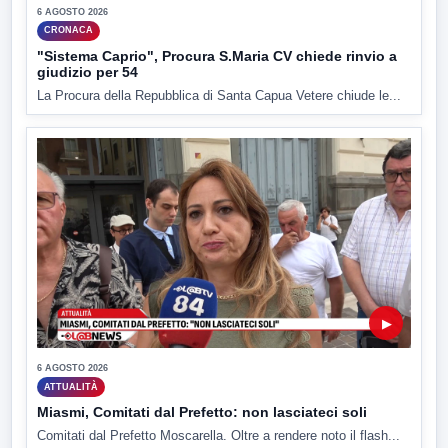
6 AGOSTO 2026
CRONACA
"Sistema Caprio", Procura S.Maria CV chiede rinvio a
giudizio per 54
La Procura della Repubblica di Santa Capua Vetere chiude le...
▶
6 AGOSTO 2026
ATTUALITÀ
Miasmi, Comitati dal Prefetto: non lasciateci soli
Comitati dal Prefetto Moscarella. Oltre a rendere noto il flash...