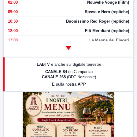
02:00
Nouvelle Vouge (Film)
09:00
Rosso e Nero (repliche)
10:30
Buonissimo Red Roger (repliche)
12:00
Fili Meridiani (repliche)
13:00
La Mappa dei Piaceri
14:00
LabNews
17:00
LabNews (replica)
LABTV
e anche sul digitale terrestre
18:30
Di Faccia e di Profilo (repliche)
CANALE 84
(in Campania)
CANALE 268
(DDT Nazionale)
19:30
LabNews (Diretta)
E sulla nostra
APP
21:00
Free Sport
23:00
LabNews (replica)