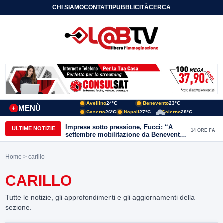
CHI SIAMO
CONTATTI
PUBBLICITÀ
CERCA
Avellino
24°C
Benevento
23°C
MENÙ
+
Caserta
26°C
Napoli
27°C
Salerno
28°C
Imprese sotto pressione, Fucci: “A
ULTIME NOTIZIE
14 ORE FA
settembre mobilitazione da Benevento
e Avellino”
Home
> carillo
CARILLO
Tutte le notizie, gli approfondimenti e gli aggiornamenti della
sezione.