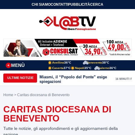
CHI SIAMO
CONTATTI
PUBBLICITÀ
CERCA
Avellino
36°C
Benevento
38°C
MENÙ
+
Caserta
37°C
Napoli
35°C
Salerno
36°C
Miasmi, il “Popolo del Ponte” esige
ULTIME NOTIZIE
16 MINUTI FA
spiegazioni
Home
> Caritas diocesana di Benevento
CARITAS DIOCESANA DI
BENEVENTO
Tutte le notizie, gli approfondimenti e gli aggiornamenti della
sezione.