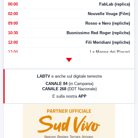
00:00
FabLab (replica)
02:00
Nouvelle Vouge (Film)
09:00
Rosso e Nero (repliche)
10:30
Buonissimo Red Roger (repliche)
12:00
Fili Meridiani (repliche)
13:00
La Mappa dei Piaceri
14:00
LabNews
17:00
LabNews (replica)
LABTV
e anche sul digitale terrestre
18:30
Di Faccia e di Profilo (repliche)
CANALE 84
(in Campania)
CANALE 268
(DDT Nazionale)
19:30
LabNews (Diretta)
E sulla nostra
APP
21:00
Free Sport
23:00
LabNews (replica)