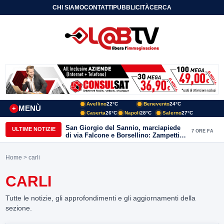
CHI SIAMO
CONTATTI
PUBBLICITÀ
CERCA
Avellino
22°C
Benevento
24°C
MENÙ
+
Caserta
26°C
Napoli
28°C
Salerno
27°C
San Giorgio del Sannio, marciapiede
ULTIME NOTIZIE
7 ORE FA
di via Falcone e Borsellino: Zampetti e
Lombardi replicano alle polemiche
Home
> carli
CARLI
Tutte le notizie, gli approfondimenti e gli aggiornamenti della
sezione.