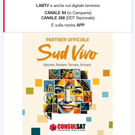
17:00
LabNews (replica)
LABTV
e anche sul digitale terrestre
18:30
Di Faccia e di Profilo (repliche)
CANALE 84
(in Campania)
CANALE 268
(DDT Nazionale)
19:30
LabNews (Diretta)
E sulla nostra
APP
21:00
Free Sport
23:00
LabNews (replica)