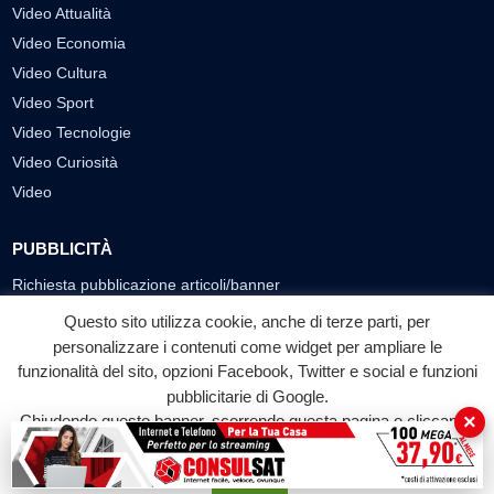
Video Attualità
Video Economia
Video Cultura
Video Sport
Video Tecnologie
Video Curiosità
Video
PUBBLICITÀ
Richiesta pubblicazione articoli/banner
Questo sito utilizza cookie, anche di terze parti, per
SEGUICI SUI SOCIAL
personalizzare i contenuti come widget per ampliare le
f
◎
▶
funzionalità del sito, opzioni Facebook, Twitter e social e funzioni
pubblicitarie di Google.
Facebook
Instagram
YouTube
×
Chiudendo questo banner, scorrendo questa pagina o cliccando
su qualunque suo elemento acconsenti all'uso dei cookie.
© 2026 LABTV - Tutti i diritti riservati
Accetta