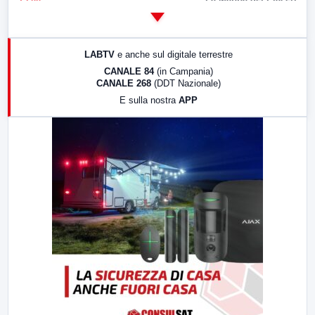
14:00
LabNews
17:00
LabNews (replica)
LABTV
e anche sul digitale terrestre
18:30
Di Faccia e di Profilo (repliche)
CANALE 84
(in Campania)
CANALE 268
(DDT Nazionale)
19:30
LabNews (Diretta)
E sulla nostra
APP
21:00
Free Sport
23:00
LabNews (replica)