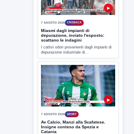
della prossima settimana l'incarico...
▶
7 AGOSTO 2026
CRONACA
Miasmi dagli impianti di
depurazione, inviato l'esposto:
scattano le indagini
I cattivi odori provenienti dagli impianti di
depurazione industriale di...