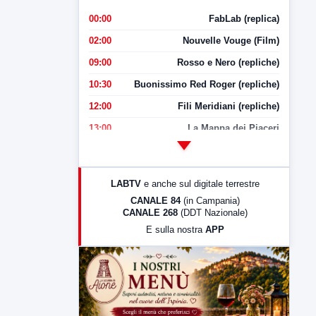
00:00
FabLab (replica)
02:00
Nouvelle Vouge (Film)
09:00
Rosso e Nero (repliche)
10:30
Buonissimo Red Roger (repliche)
12:00
Fili Meridiani (repliche)
13:00
La Mappa dei Piaceri
14:00
LabNews
17:00
LabNews (replica)
LABTV
e anche sul digitale terrestre
18:30
Di Faccia e di Profilo (repliche)
CANALE 84
(in Campania)
CANALE 268
(DDT Nazionale)
19:30
LabNews (Diretta)
E sulla nostra
APP
21:00
Free Sport
23:00
LabNews (replica)