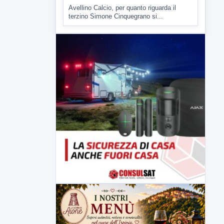
▶
7 AGOSTO 2026
SPORT
Av Calcio, Manzi alla Scafatese.
Insigne conteso da Spezia e
Catania
Avellino Calcio, per quanto riguarda il
terzino Simone Cinquegrano si...