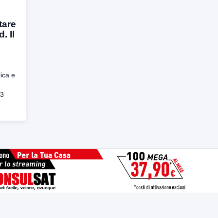
tare
. Il
lica e
 3