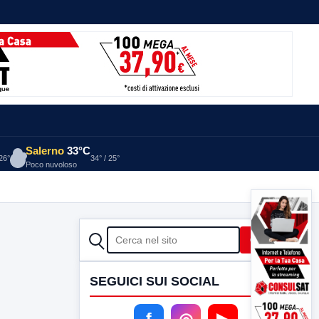
Salerno
33°C
 26°
34° / 25°
Poco nuvoloso
CERCA
Cerca
SEGUICI SUI SOCIAL
f
◎
▶