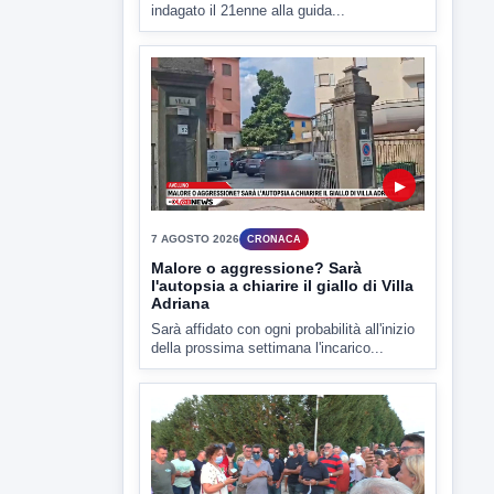
▶
7 AGOSTO 2026
CRONACA
Ponte Valentino,21enne indagato:
ipotesi duplice omicidio stradale
Incidente mortale a Ponte Valentino,
indagato il 21enne alla guida...
▶
7 AGOSTO 2026
CRONACA
Malore o aggressione? Sarà
l'autopsia a chiarire il giallo di Villa
Adriana
Sarà affidato con ogni probabilità all'inizio