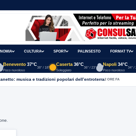
NOMIA
CULTURA
SPORT
PALINSESTO
FORMAT TV
Benevento
37°C
Caserta
36°C
Napoli
34°C
38° / 18°
36° / 23°
34° /
Poco nuvoloso
Soleggiato
Poco nuvoloso
ganetto: musica e tradizioni popolari dell’entroterra
2 ORE FA
ione.