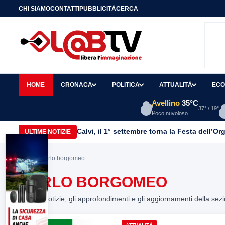
CHI SIAMO
CONTATTI
PUBBLICITÀ
CERCA
HOME
CRONACA
POLITICA
ATTUALITÀ
ECO
Avellino
35°C
37° / 19°
Poco nuvoloso
Calvi, il 1° settembre torna la Festa dell’Or
ULTIME NOTIZIE
Home
> carlo borgomeo
CARLO BORGOMEO
Tutte le notizie, gli approfondimenti e gli aggiornamenti della sez