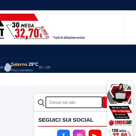
Salerno
29°C
 26°
33° / 25°
Poco nuvoloso
CERCA
Cerca
SEGUICI SUI SOCIAL
f
◎
▶