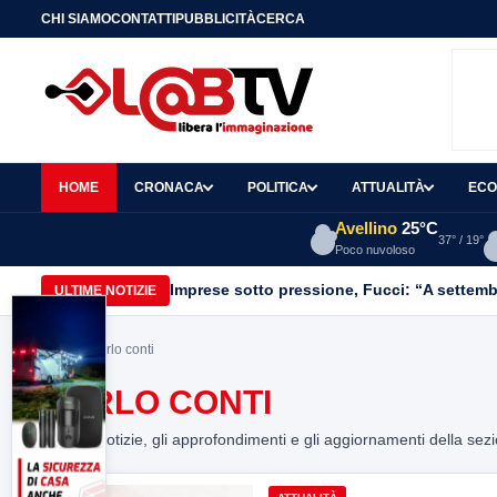
CHI SIAMO
CONTATTI
PUBBLICITÀ
CERCA
HOME
CRONACA
POLITICA
ATTUALITÀ
ECO
Avellino
25°C
37° / 19°
Poco nuvoloso
Imprese sotto pressione, Fucci: “A settemb
ULTIME NOTIZIE
Home
> carlo conti
CARLO CONTI
Tutte le notizie, gli approfondimenti e gli aggiornamenti della sez