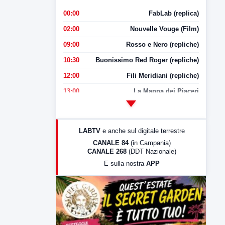
00:00
FabLab (replica)
02:00
Nouvelle Vouge (Film)
09:00
Rosso e Nero (repliche)
10:30
Buonissimo Red Roger (repliche)
12:00
Fili Meridiani (repliche)
13:00
La Mappa dei Piaceri
14:00
LabNews
17:00
LabNews (replica)
LABTV
e anche sul digitale terrestre
18:30
Di Faccia e di Profilo (repliche)
CANALE 84
(in Campania)
CANALE 268
(DDT Nazionale)
19:30
LabNews (Diretta)
E sulla nostra
APP
21:00
Free Sport
23:00
LabNews (replica)