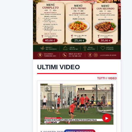
ULTIMI VIDEO
TUTTI I VIDEO
▶
7 AGOSTO 2026
SPORT BENEVENTO
Benevento Calcio: Le scelte di
Floro Flores per il debutto di Coppa
Italia