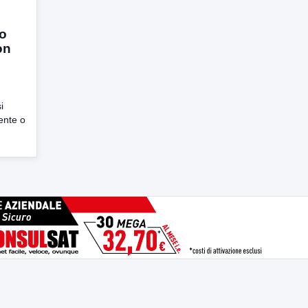
co
on
i
ente o