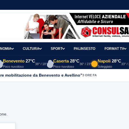
NOMIA
CULTURA
SPORT
PALINSESTO
FORMAT TV
Benevento
27°C
Caserta
28°C
Napoli
28°C
38° / 18°
36° / 23°
33° /
Poco nuvoloso
Poco nuvoloso
Soleggiato
re mobilitazione da Benevento e Avellino”
3 ORE FA
ione.