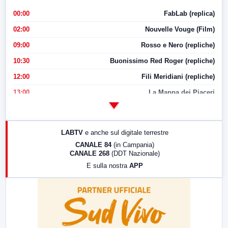
00:00
FabLab (replica)
02:00
Nouvelle Vouge (Film)
09:00
Rosso e Nero (repliche)
10:30
Buonissimo Red Roger (repliche)
12:00
Fili Meridiani (repliche)
13:00
La Mappa dei Piaceri
14:00
LabNews
17:00
LabNews (replica)
LABTV
e anche sul digitale terrestre
18:30
Di Faccia e di Profilo (repliche)
CANALE 84
(in Campania)
CANALE 268
(DDT Nazionale)
19:30
LabNews (Diretta)
E sulla nostra
APP
21:00
Free Sport
23:00
LabNews (replica)