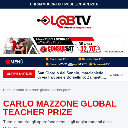
CHI SIAMO
CONTATTI
PUBBLICITÀ
CERCA
Avellino
21°C
Benevento
21°C
MENÙ
+
Caserta
25°C
Napoli
27°C
Salerno
26°C
San Giorgio del Sannio, marciapiede
ULTIME NOTIZIE
10 ORE FA
di via Falcone e Borsellino: Zampetti e
Lombardi replicano alle polemiche
Home
> carlo mazzone global teacher prize
CARLO MAZZONE GLOBAL
TEACHER PRIZE
Tutte le notizie, gli approfondimenti e gli aggiornamenti della
sezione.