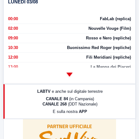
LUNEDI 03/08
00:00
FabLab (replica)
02:00
Nouvelle Vouge (Film)
09:00
Rosso e Nero (repliche)
10:30
Buonissimo Red Roger (repliche)
12:00
Fili Meridiani (repliche)
13:00
La Mappa dei Piaceri
14:00
LabNews
17:00
LabNews (replica)
LABTV
e anche sul digitale terrestre
18:30
Di Faccia e di Profilo (repliche)
CANALE 84
(in Campania)
CANALE 268
(DDT Nazionale)
19:30
LabNews (Diretta)
E sulla nostra
APP
21:00
Free Sport
23:00
LabNews (replica)