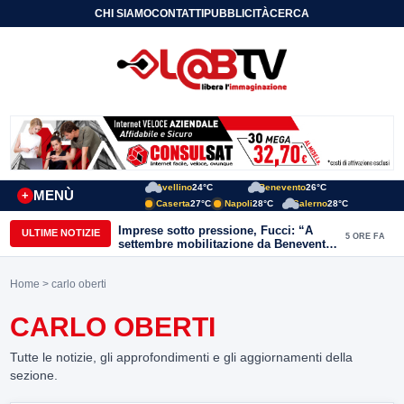
CHI SIAMO
CONTATTI
PUBBLICITÀ
CERCA
Avellino
24°C
Benevento
26°C
MENÙ
+
Caserta
27°C
Napoli
28°C
Salerno
28°C
Imprese sotto pressione, Fucci: “A
ULTIME NOTIZIE
5 ORE FA
settembre mobilitazione da Benevento
e Avellino”
Home
> carlo oberti
CARLO OBERTI
Tutte le notizie, gli approfondimenti e gli aggiornamenti della
sezione.