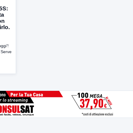
5S:
ta
on
rlo.
uggi’!
 Serve