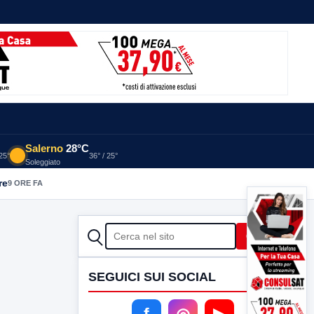
Salerno
28°C
 25°
36° / 25°
Soleggiato
re
9 ORE FA
CERCA
Cerca
SEGUICI SUI SOCIAL
f
◎
▶