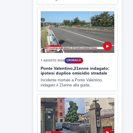
▶
7 AGOSTO 2026
CRONACA
Ponte Valentino,21enne indagato:
ipotesi duplice omicidio stradale
Incidente mortale a Ponte Valentino,
indagato il 21enne alla guida...
▶
7 AGOSTO 2026
CRONACA