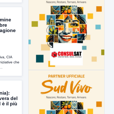
rmine
bre
tagione
iva, CIA
niziative che
..
ia):
vera del
 è il più