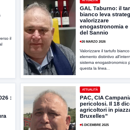
ATTUALITÀ
GAL Taburno: il tar
a
bianco leva strate
valorizzare
enogastronomia e 
del Sannio
erso il
26 MARZO 2026
al
Valorizzare il tartufo bianc
elemento distintivo all’inter
sistema enogastronomico p
questa la linea...
ATTUALITÀ
026 :
PAC, CIA Campania
pericolosi. Il 18 d
agricoltori in piazz
ura
Bruxelles”
5 DICEMBRE 2025