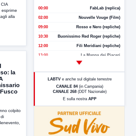
 CIA
00:00
FabLab (replica)
 esprime
agli alla
02:00
Nouvelle Vouge (Film)
09:00
Rosso e Nero (repliche)
10:30
Buonissimo Red Roger (repliche)
12:00
Fili Meridiani (repliche)
13:00
La Mappa dei Piaceri
14:00
LabNews
l
so: la
17:00
LabNews (replica)
IA
LABTV
e anche sul digitale terrestre
18:30
Di Faccia e di Profilo (repliche)
issario
CANALE 84
(in Campania)
 Fusco
CANALE 268
(DDT Nazionale)
19:30
LabNews (Diretta)
E sulla nostra
APP
21:00
Free Sport
anno colpito
23:00
LabNews (replica)
 di
 Benevento,