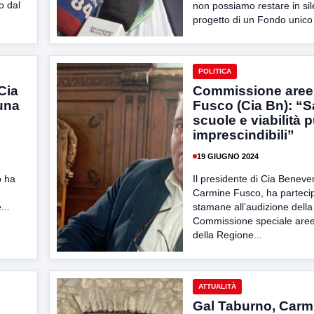
o dal
non possiamo restare in sile
progetto di un Fondo unico
POLITICA
Cia
Commissione aree 
una
Fusco (Cia Bn): “S
scuole e viabilità p
imprescindibili”
19 GIUGNO 2024
o ha
Il presidente di Cia Beneve
Carmine Fusco, ha parteci
...
stamane all’audizione della
Commissione speciale aree
della Regione...
ATTUALITÀ
Gal Taburno, Carm