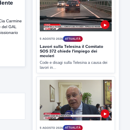
dente
Lavori sulla Telesina il Comitato
SOS 372 chiede l'impiego dei
movieri
Code e disagi sulla Telesina a causa dei
i Cia Carmine
lavori in...
e del GAL
issionario
▶
5 AGOSTO 2026
ATTUALITÀ
Sannio acque nelle mani di ACEA
Sannio Acque prende forma: costituita
ufficialmente la società per la...