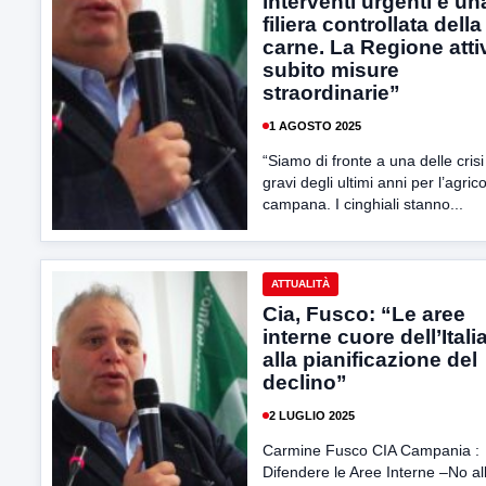
interventi urgenti e un
filiera controllata della
carne. La Regione atti
subito misure
straordinarie”
1 AGOSTO 2025
“Siamo di fronte a una delle crisi
gravi degli ultimi anni per l’agric
campana. I cinghiali stanno...
ATTUALITÀ
Cia, Fusco: “Le aree
interne cuore dell’Itali
alla pianificazione del
declino”
2 LUGLIO 2025
Carmine Fusco CIA Campania :
Difendere le Aree Interne –No al