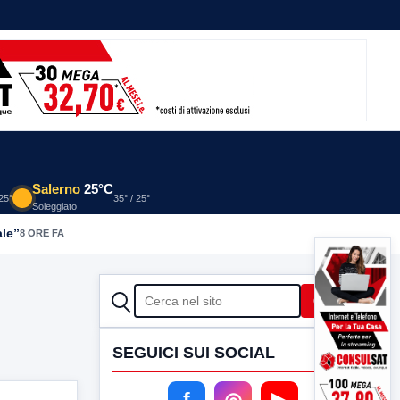
Salerno
25°C
 25°
35° / 25°
Soleggiato
ale”
8 ORE FA
CERCA
Cerca
SEGUICI SUI SOCIAL
f
◎
▶