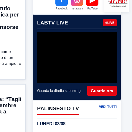
tufo
Facebook
Instagram
YouTube
gica per
LABTV LIVE
LIVE
risorse
o come
no di un
iù ampio: è
Guarda ora
Guarda la diretta streaming
: “Tagli
icembre
VEDI TUTTI
PALINSESTO TV
a a
LUNEDI 03/08