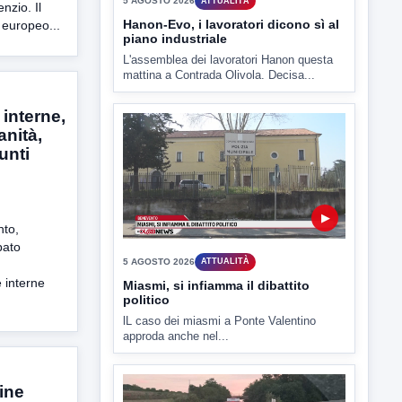
nzio. Il
 europeo...
▶
interne,
5 AGOSTO 2026
ATTUALITÀ
anità,
Miasmi, si infiamma il dibattito
unti
politico
lL caso dei miasmi a Ponte Valentino
approda anche nel...
nto,
pato
 interne
▶
ine
5 AGOSTO 2026
ATTUALITÀ