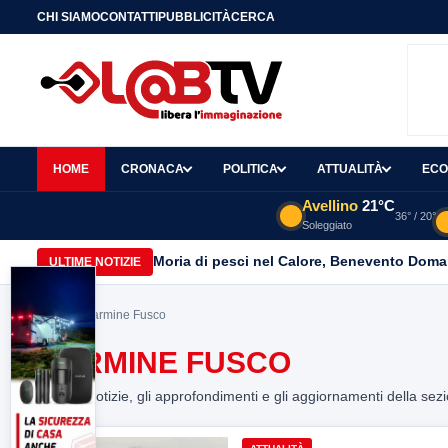
CHI SIAMO
CONTATTI
PUBBLICITÀ
CERCA
HOME
CRONACA
POLITICA
ATTUALITÀ
ECO
Avellino
21°C
36° / 20°
Soleggiato
Moria di pesci nel Calore, Benevento Doma
ULTIME NOTIZIE
Home
> Carmine Fusco
CARMINE FUSCO
Tutte le notizie, gli approfondimenti e gli aggiornamenti della sez