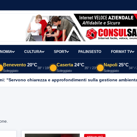
NOMIA
CULTURA
SPORT
PALINSESTO
FORMAT TV
Benevento
20°C
Caserta
24°C
Napoli
25°C
38° / 19°
35° / 23°
34° /
Soleggiato
Soleggiato
Soleggiato
ni: “Servono chiarezza e approfondimenti sulla gestione ambient
ione.