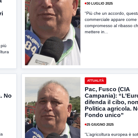
a
30 LUGLIO 2025
vi
“Più che un accordo, quest
commerciale appare come
compromesso al ribasso che
mettere in...
 più
oltura
ATTUALITÀ
Pac, Fusco (CIA
a. No
Campania): “L’Eur
difenda il cibo, non
Politica agricola. N
Fondo unico”
25 GIUGNO 2025
la
“L’agricoltura europea è so