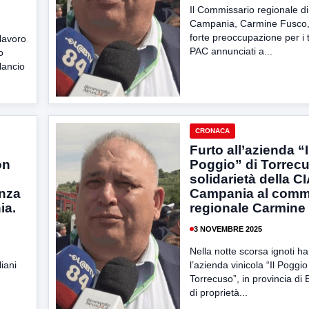
Il Commissario regionale di
Campania, Carmine Fusco,
forte preoccupazione per i t
 lavoro
PAC annunciati a...
o
ilancio
CRONACA
Furto all’azienda “I
on
Poggio” di Torrecu
solidarietà della C
enza
Campania al comm
ia.
regionale Carmine
3 NOVEMBRE 2025
Nella notte scorsa ignoti h
liani
l’azienda vinicola “Il Poggio
Torrecuso”, in provincia di
di proprietà...