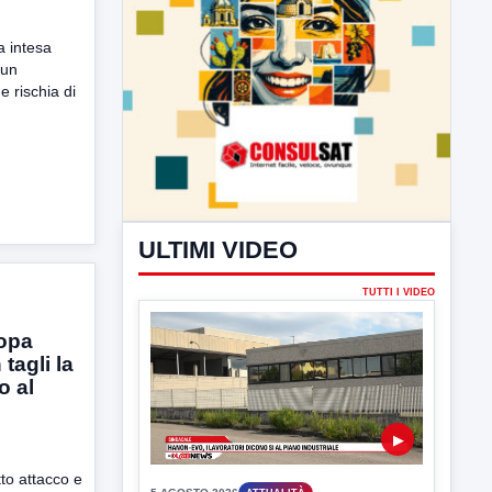
a intesa
 un
ULTIMI VIDEO
 rischia di
TUTTI I VIDEO
▶
5 AGOSTO 2026
ATTUALITÀ
opa
Hanon-Evo, i lavoratori dicono sì al
 tagli la
piano industriale
o al
L'assemblea dei lavoratori Hanon questa
mattina a Contrada Olivola. Decisa...
tto attacco e