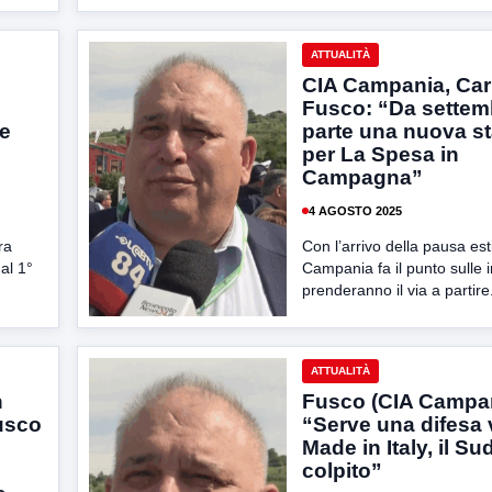
ATTUALITÀ
CIA Campania, Ca
Fusco: “Da settem
ne
parte una nuova s
per La Spesa in
Campagna”
4 AGOSTO 2025
ra
Con l’arrivo della pausa est
al 1°
Campania fa il punto sulle i
prenderanno il via a partire.
ATTUALITÀ
n
Fusco (CIA Campan
usco
“Serve una difesa 
Made in Italy, il Sud
colpito”