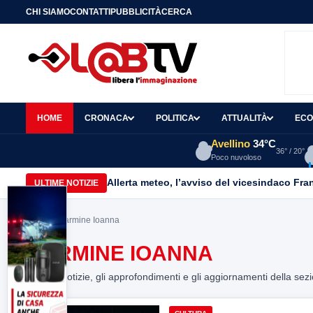
CHI SIAMO
CONTATTI
PUBBLICITÀ
CERCA
HOME
CRONACA
POLITICA
ATTUALITÀ
ECO
Avellino
34°C
36° / 20°
Poco nuvoloso
Allerta meteo, l’avviso del vicesindaco Fr
ULTIME NOTIZIE
Home
> Carmine Ioanna
CARMINE IOANNA
Tutte le notizie, gli approfondimenti e gli aggiornamenti della sez