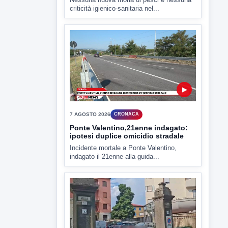
▶
7 AGOSTO 2026
CRONACA
Ponte Valentino,21enne indagato:
ipotesi duplice omicidio stradale
Incidente mortale a Ponte Valentino,
indagato il 21enne alla guida...
▶
7 AGOSTO 2026
CRONACA