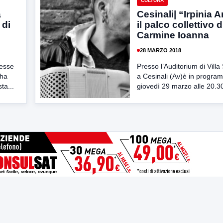
CULTURA
a
Cesinali| “Irpinia A
 di
il palco collettivo d
Carmine Ioanna
28 MARZO 2018
messe
Presso l’Auditorium di Villa
 ha
a Cesinali (Av)è in progr
ta...
giovedì 29 marzo alle 20.30,