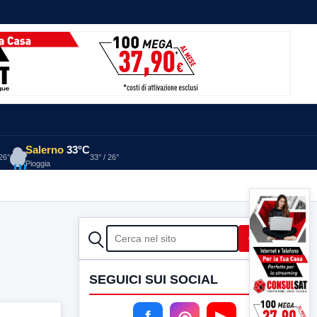
Salerno
33°C
 26°
33° / 26°
Pioggia
CERCA
Cerca
SEGUICI SUI SOCIAL
f
◎
▶