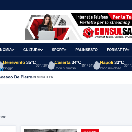
NOMIA
CULTURA
SPORT
PALINSESTO
FORMAT TV
Benevento
35°C
Caserta
34°C
Napoli
33°C
38° / 20°
35° / 24°
33° /
Pioggia
Poco nuvoloso
Poco nuvoloso
ancesco De Pierro
39 MINUTI FA
ione.