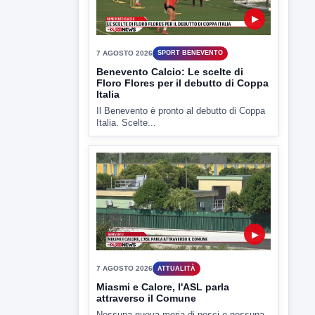
7 AGOSTO 2026
SPORT BENEVENTO
Benevento Calcio: Le scelte di
Floro Flores per il debutto di Coppa
Italia
Il Benevento è pronto al debutto di Coppa
Italia. Scelte...
▶
7 AGOSTO 2026
ATTUALITÀ
Miasmi e Calore, l'ASL parla
attraverso il Comune
Nessuna nuova moria di pesci e nessuna
criticità igienico-sanitaria nel...