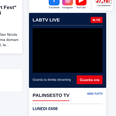
rt Fest”
Facebook
Instagram
YouTube
i
LABTV LIVE
LIVE
 San Nicola
amma domani
 la...
Guarda ora
Guarda la diretta streaming
VEDI TUTTI
PALINSESTO TV
LUNEDI 03/08