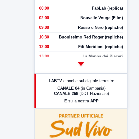
00:00
FabLab (replica)
02:00
Nouvelle Vouge (Film)
09:00
Rosso e Nero (repliche)
10:30
Buonissimo Red Roger (repliche)
12:00
Fili Meridiani (repliche)
13:00
La Mappa dei Piaceri
14:00
LabNews
17:00
LabNews (replica)
LABTV
e anche sul digitale terrestre
18:30
Di Faccia e di Profilo (repliche)
CANALE 84
(in Campania)
CANALE 268
(DDT Nazionale)
19:30
LabNews (Diretta)
E sulla nostra
APP
21:00
Free Sport
23:00
LabNews (replica)