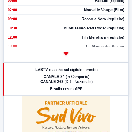
00:00
FabLab (replica)
02:00
Nouvelle Vouge (Film)
09:00
Rosso e Nero (repliche)
10:30
Buonissimo Red Roger (repliche)
12:00
Fili Meridiani (repliche)
13:00
La Mappa dei Piaceri
14:00
LabNews
17:00
LabNews (replica)
LABTV
e anche sul digitale terrestre
18:30
Di Faccia e di Profilo (repliche)
CANALE 84
(in Campania)
CANALE 268
(DDT Nazionale)
19:30
LabNews (Diretta)
E sulla nostra
APP
21:00
Free Sport
23:00
LabNews (replica)