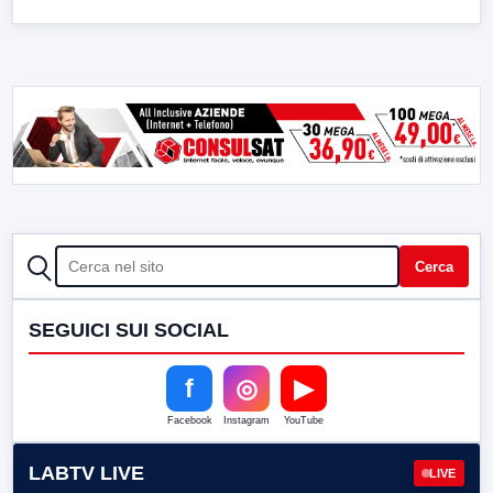
CERCA
Cerca
SEGUICI SUI SOCIAL
f
◎
▶
Facebook
Instagram
YouTube
LABTV LIVE
LIVE