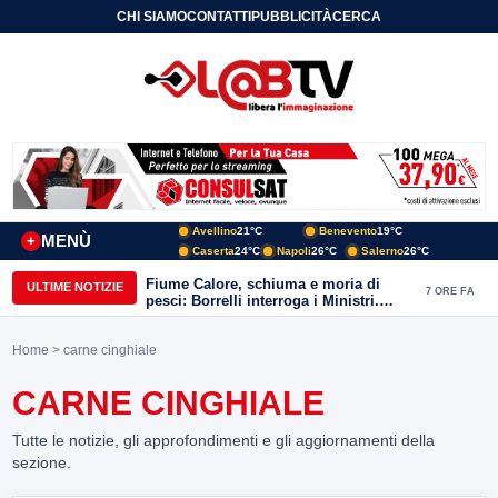
CHI SIAMO
CONTATTI
PUBBLICITÀ
CERCA
Avellino
21°C
Benevento
19°C
MENÙ
+
Caserta
24°C
Napoli
26°C
Salerno
26°C
Fiume Calore, schiuma e moria di
ULTIME NOTIZIE
7 ORE FA
pesci: Borrelli interroga i Ministri.
“Benevento paga l’assenza del
depuratore
Home
> carne cinghiale
CARNE CINGHIALE
Tutte le notizie, gli approfondimenti e gli aggiornamenti della
sezione.