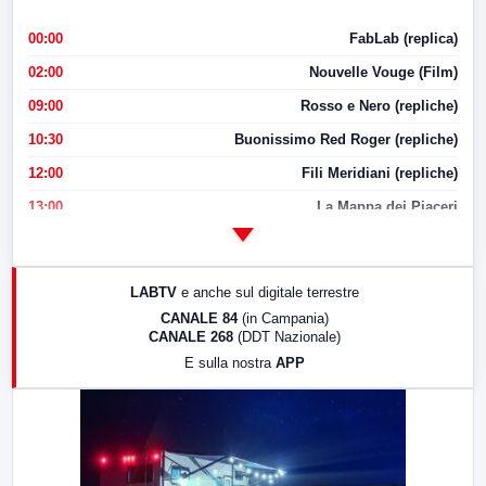
00:00
FabLab (replica)
02:00
Nouvelle Vouge (Film)
09:00
Rosso e Nero (repliche)
10:30
Buonissimo Red Roger (repliche)
12:00
Fili Meridiani (repliche)
13:00
La Mappa dei Piaceri
14:00
LabNews
17:00
LabNews (replica)
LABTV
e anche sul digitale terrestre
18:30
Di Faccia e di Profilo (repliche)
CANALE 84
(in Campania)
CANALE 268
(DDT Nazionale)
19:30
LabNews (Diretta)
E sulla nostra
APP
21:00
Free Sport
23:00
LabNews (replica)