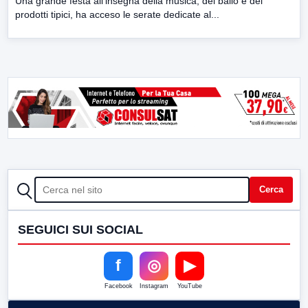
Una grande festa all’insegna della musica, del ballo e dei
prodotti tipici, ha acceso le serate dedicate al...
CERCA
Cerca
SEGUICI SUI SOCIAL
f
◎
▶
Facebook
Instagram
YouTube