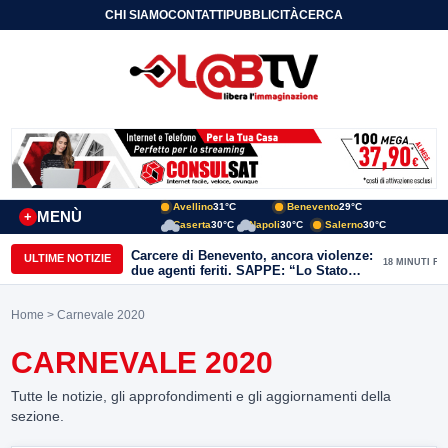
CHI SIAMO
CONTATTI
PUBBLICITÀ
CERCA
Avellino
31°C
Benevento
29°C
MENÙ
+
Caserta
30°C
Napoli
30°C
Salerno
30°C
Carcere di Benevento, ancora violenze:
ULTIME NOTIZIE
18 MINUTI FA
due agenti feriti. SAPPE: “Lo Stato
non può arretrare”
Home
> Carnevale 2020
CARNEVALE 2020
Tutte le notizie, gli approfondimenti e gli aggiornamenti della
sezione.