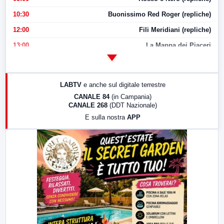
10:30
Buonissimo Red Roger (repliche)
12:00
Fili Meridiani (repliche)
13:00
La Mappa dei Piaceri
14:00
LabNews
17:00
LabNews (replica)
LABTV
e anche sul digitale terrestre
18:30
Di Faccia e di Profilo (repliche)
CANALE 84
(in Campania)
CANALE 268
(DDT Nazionale)
19:30
LabNews (Diretta)
E sulla nostra
APP
21:00
Free Sport
23:00
LabNews (replica)