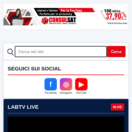
CERCA
Cerca
SEGUICI SUI SOCIAL
f
◎
▶
Facebook
Instagram
YouTube
LABTV LIVE
LIVE