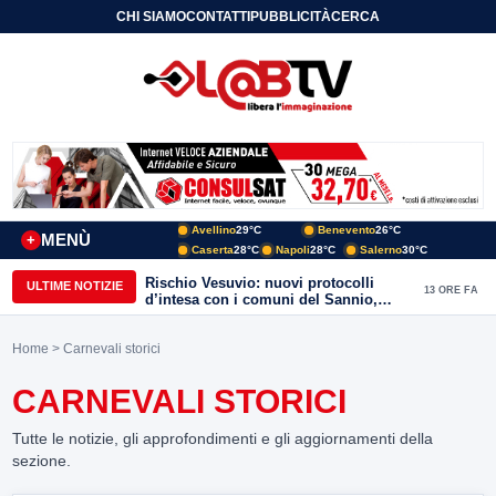
CHI SIAMO
CONTATTI
PUBBLICITÀ
CERCA
Avellino
29°C
Benevento
26°C
MENÙ
+
Caserta
28°C
Napoli
28°C
Salerno
30°C
Rischio Vesuvio: nuovi protocolli
ULTIME NOTIZIE
13 ORE FA
d’intesa con i comuni del Sannio,
firmato il protocollo con Arpaise
Home
> Carnevali storici
CARNEVALI STORICI
Tutte le notizie, gli approfondimenti e gli aggiornamenti della
sezione.