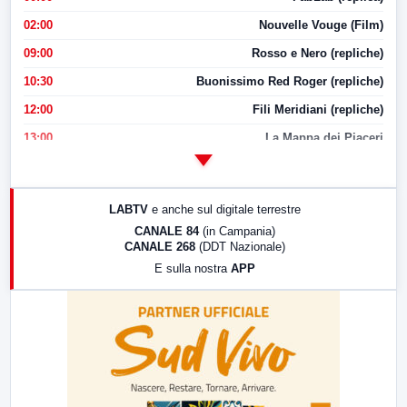
02:00
Nouvelle Vouge (Film)
09:00
Rosso e Nero (repliche)
10:30
Buonissimo Red Roger (repliche)
12:00
Fili Meridiani (repliche)
13:00
La Mappa dei Piaceri
14:00
LabNews
17:00
LabNews (replica)
LABTV
e anche sul digitale terrestre
18:30
Di Faccia e di Profilo (repliche)
CANALE 84
(in Campania)
CANALE 268
(DDT Nazionale)
19:30
LabNews (Diretta)
E sulla nostra
APP
21:00
Free Sport
23:00
LabNews (replica)