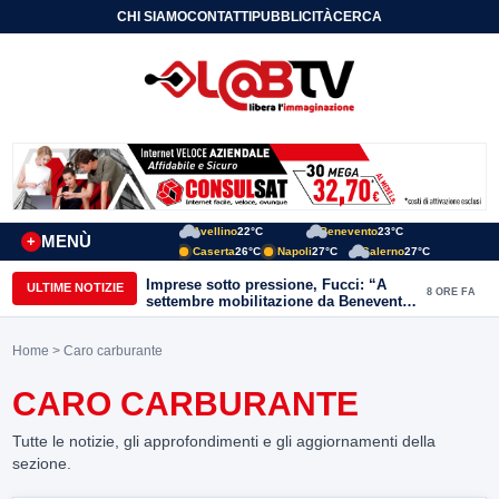
CHI SIAMO
CONTATTI
PUBBLICITÀ
CERCA
Avellino
22°C
Benevento
23°C
MENÙ
+
Caserta
26°C
Napoli
27°C
Salerno
27°C
Imprese sotto pressione, Fucci: “A
ULTIME NOTIZIE
8 ORE FA
settembre mobilitazione da Benevento
e Avellino”
Home
> Caro carburante
CARO CARBURANTE
Tutte le notizie, gli approfondimenti e gli aggiornamenti della
sezione.