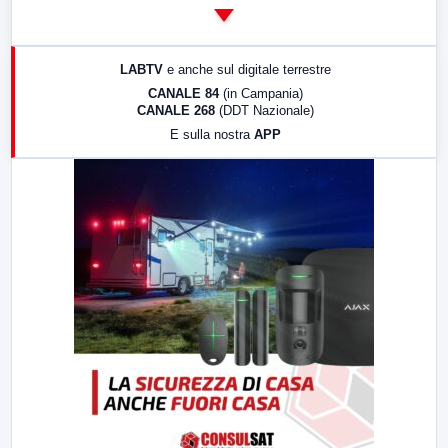
14:00
LabNews
17:00
LabNews (replica)
LABTV
e anche sul digitale terrestre
18:30
Di Faccia e di Profilo (repliche)
CANALE 84
(in Campania)
CANALE 268
(DDT Nazionale)
19:30
LabNews (Diretta)
E sulla nostra
APP
21:00
Free Sport
23:00
LabNews (replica)