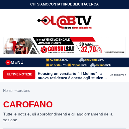
CHI SIAMO
CONTATTI
PUBBLICITÀ
CERCA
Avellino
36°C
Benevento
38°C
MENÙ
+
Caserta
37°C
Napoli
35°C
Salerno
36°C
Housing universitario “Il Molino” la
ULTIME NOTIZIE
46 MINUTI FA
nuova residenza è aperta agli studenti
del Conservatorio “Nicola Sala” e
dell’Unisannio
Home
> carofano
CAROFANO
Tutte le notizie, gli approfondimenti e gli aggiornamenti della
sezione.