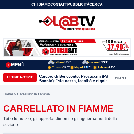
CHI SIAMO
CONTATTI
PUBBLICITÀ
CERCA
Avellino
36°C
Benevento
39°C
MENÙ
+
Caserta
36°C
Napoli
34°C
Salerno
34°C
Carcere di Benevento, Procaccini (Pd
ULTIME NOTIZIE
33 MINUTI FA
Sannio): “sicurezza, legalità e dignità
devono camminare insieme”
Home
> Carrellato in fiamme
CARRELLATO IN FIAMME
Tutte le notizie, gli approfondimenti e gli aggiornamenti della
sezione.