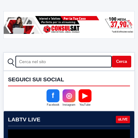
CERCA
Cerca
SEGUICI SUI SOCIAL
f
◎
▶
Facebook
Instagram
YouTube
LABTV LIVE
LIVE