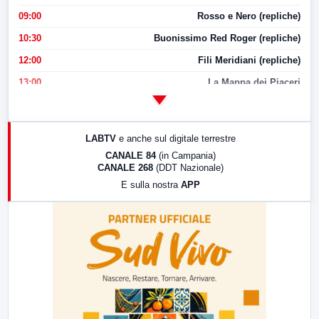
09:00
Rosso e Nero (repliche)
10:30
Buonissimo Red Roger (repliche)
12:00
Fili Meridiani (repliche)
13:00
La Mappa dei Piaceri
14:00
LabNews
17:00
LabNews (replica)
LABTV
e anche sul digitale terrestre
18:30
Di Faccia e di Profilo (repliche)
CANALE 84
(in Campania)
CANALE 268
(DDT Nazionale)
19:30
LabNews (Diretta)
E sulla nostra
APP
21:00
Free Sport
23:00
LabNews (replica)