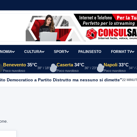
NOMIA
CULTURA
SPORT
PALINSESTO
FORMAT TV
Benevento
35°C
Caserta
34°C
Napoli
33°C
38° / 18°
36° / 23°
34° /
Poco nuvoloso
Poco nuvoloso
Poco nuvoloso
ito Democratico a Partito Distrutto ma nessuno si dimette”
22 MINUT
ione.