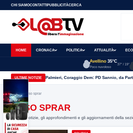
CHI SIAMO
CONTATTI
PUBBLICITÀ
CERCA
HOME
CRONACA
POLITICA
ATTUALITÀ
ECO
Avellino
35°C
37° / 19°
Poco nuvoloso
Palmieri, Coraggio Dem: PD Sannio, da Part
ULTIME NOTIZIE
Home
> caso sprar
CASO SPRAR
Tutte le notizie, gli approfondimenti e gli aggiornamenti della sez