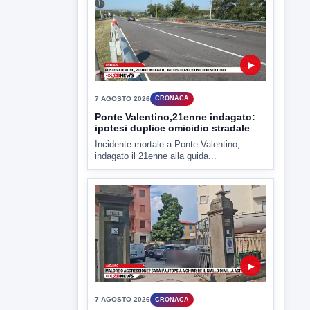
criticità igienico-sanitaria nel...
▶
7 AGOSTO 2026
CRONACA
Ponte Valentino,21enne indagato:
ipotesi duplice omicidio stradale
Incidente mortale a Ponte Valentino,
indagato il 21enne alla guida...