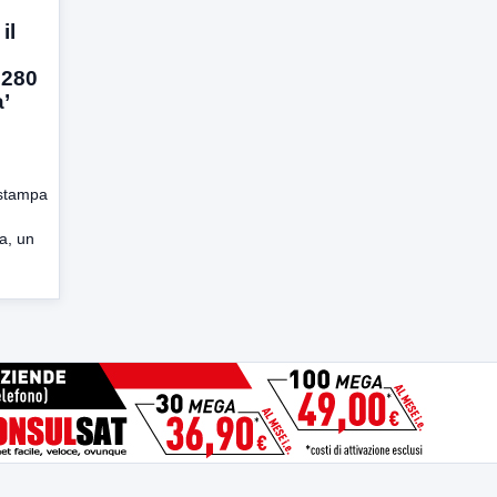
il
e 280
’
 stampa
ca, un