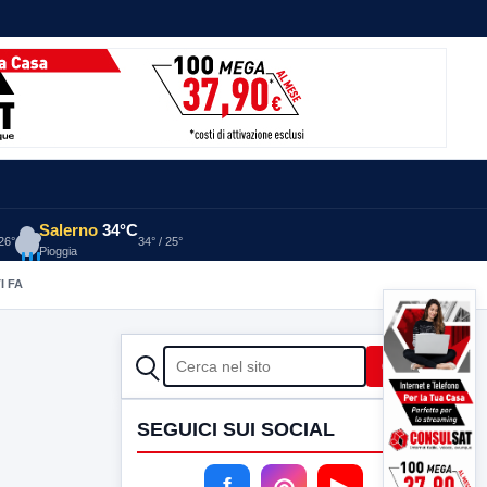
Salerno
34°C
 26°
34° / 25°
Pioggia
I FA
CERCA
Cerca
SEGUICI SUI SOCIAL
f
◎
▶