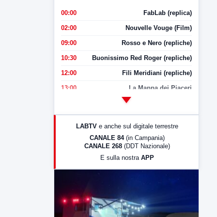
00:00
FabLab (replica)
02:00
Nouvelle Vouge (Film)
09:00
Rosso e Nero (repliche)
10:30
Buonissimo Red Roger (repliche)
12:00
Fili Meridiani (repliche)
13:00
La Mappa dei Piaceri
14:00
LabNews
17:00
LabNews (replica)
LABTV
e anche sul digitale terrestre
18:30
Di Faccia e di Profilo (repliche)
CANALE 84
(in Campania)
CANALE 268
(DDT Nazionale)
19:30
LabNews (Diretta)
E sulla nostra
APP
21:00
Free Sport
23:00
LabNews (replica)