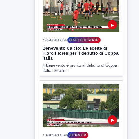
Il Benevento è pronto al debutto di Coppa
Italia. Scelte...
▶
7 AGOSTO 2026
ATTUALITÀ
Miasmi e Calore, l'ASL parla
attraverso il Comune
Nessuna nuova moria di pesci e nessuna
criticità igienico-sanitaria nel...