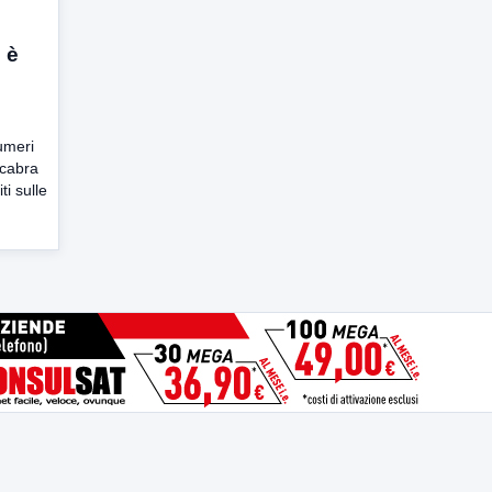
 è
umeri
acabra
i sulle