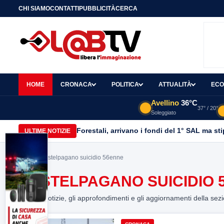
CHI SIAMO
CONTATTI
PUBBLICITÀ
CERCA
HOME
CRONACA
POLITICA
ATTUALITÀ
ECO
Avellino
36°C
37° / 20°
Soleggiato
Forestali, arrivano i fondi del 1° SAL ma st
ULTIME NOTIZIE
Home
> castelpagano suicidio 56enne
CASTELPAGANO SUICIDIO 
Tutte le notizie, gli approfondimenti e gli aggiornamenti della sez