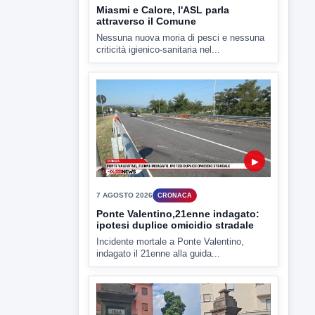
▶
7 AGOSTO 2026
CRONACA
Ponte Valentino,21enne indagato:
ipotesi duplice omicidio stradale
Incidente mortale a Ponte Valentino,
indagato il 21enne alla guida...
▶
7 AGOSTO 2026
CRONACA
Malore o aggressione? Sarà
l'autopsia a chiarire il giallo di Villa
Adriana
Sarà affidato con ogni probabilità all'inizio