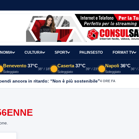
NOMIA
CULTURA
SPORT
PALINSESTO
FORMAT TV
Benevento
37°C
Caserta
37°C
Napoli
36°C
38° / 18°
39° / 23°
36° /
Soleggiato
Soleggiato
Soleggiato
ipendi ancora in ritardo: “Non è più sostenibile”
4 ORE FA
56ENNE
ione.