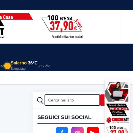
Salerno
36°C
 25°
36° / 25°
Soleggiato
CERCA
Cerca
SEGUICI SUI SOCIAL
f
◎
▶