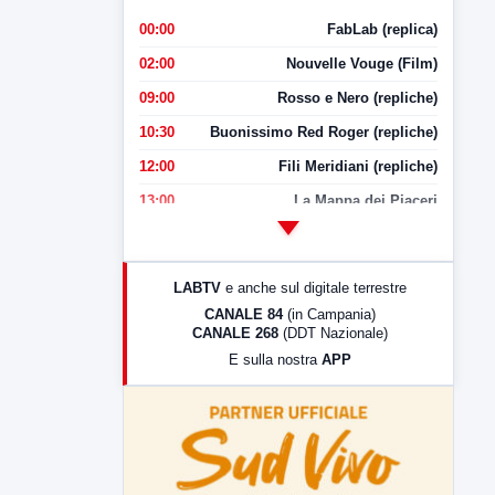
00:00
FabLab (replica)
02:00
Nouvelle Vouge (Film)
09:00
Rosso e Nero (repliche)
10:30
Buonissimo Red Roger (repliche)
12:00
Fili Meridiani (repliche)
13:00
La Mappa dei Piaceri
14:00
LabNews
17:00
LabNews (replica)
LABTV
e anche sul digitale terrestre
18:30
Di Faccia e di Profilo (repliche)
CANALE 84
(in Campania)
CANALE 268
(DDT Nazionale)
19:30
LabNews (Diretta)
E sulla nostra
APP
21:00
Free Sport
23:00
LabNews (replica)