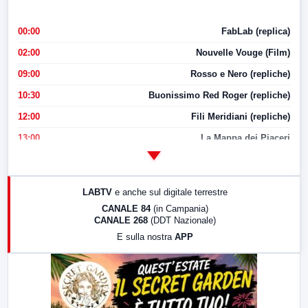
00:00
FabLab (replica)
02:00
Nouvelle Vouge (Film)
09:00
Rosso e Nero (repliche)
10:30
Buonissimo Red Roger (repliche)
12:00
Fili Meridiani (repliche)
13:00
La Mappa dei Piaceri
14:00
LabNews
17:00
LabNews (replica)
LABTV
e anche sul digitale terrestre
18:30
Di Faccia e di Profilo (repliche)
CANALE 84
(in Campania)
CANALE 268
(DDT Nazionale)
19:30
LabNews (Diretta)
E sulla nostra
APP
21:00
Free Sport
23:00
LabNews (replica)