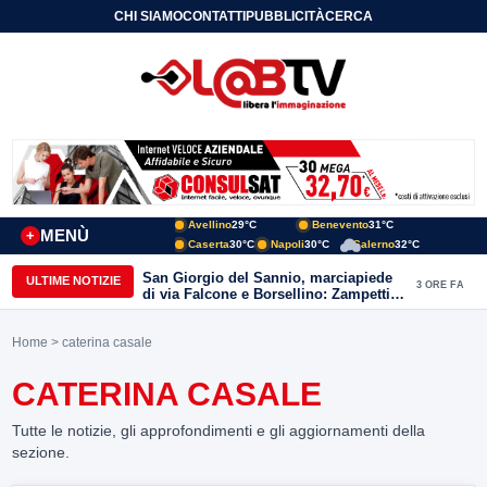
CHI SIAMO
CONTATTI
PUBBLICITÀ
CERCA
Avellino
29°C
Benevento
31°C
MENÙ
+
Caserta
30°C
Napoli
30°C
Salerno
32°C
San Giorgio del Sannio, marciapiede
ULTIME NOTIZIE
3 ORE FA
di via Falcone e Borsellino: Zampetti e
Lombardi replicano alle polemiche
Home
> caterina casale
CATERINA CASALE
Tutte le notizie, gli approfondimenti e gli aggiornamenti della
sezione.