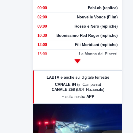
00:00
FabLab (replica)
02:00
Nouvelle Vouge (Film)
09:00
Rosso e Nero (repliche)
10:30
Buonissimo Red Roger (repliche)
12:00
Fili Meridiani (repliche)
13:00
La Mappa dei Piaceri
14:00
LabNews
17:00
LabNews (replica)
LABTV
e anche sul digitale terrestre
18:30
Di Faccia e di Profilo (repliche)
CANALE 84
(in Campania)
CANALE 268
(DDT Nazionale)
19:30
LabNews (Diretta)
E sulla nostra
APP
21:00
Free Sport
23:00
LabNews (replica)