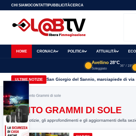
CHI SIAMO
CONTATTI
PUBBLICITÀ
CERCA
HOME
CRONACA
POLITICA
ATTUALITÀ
ECO
Avellino
28°C
36° / 19°
Soleggiato
San Giorgio del Sannio, marciapiede di via
ULTIME NOTIZIE
Home
> Cento Grammi di sole
CENTO GRAMMI DI SOLE
Tutte le notizie, gli approfondimenti e gli aggiornamenti della sez