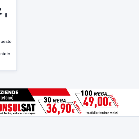
o
 il
,questo
a
entato