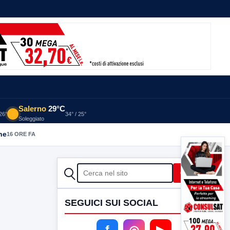
Salerno
29°C
 26°
34° / 25°
Soleggiato
he
16 ORE FA
CERCA
Cerca
SEGUICI SUI SOCIAL
f
◎
▶