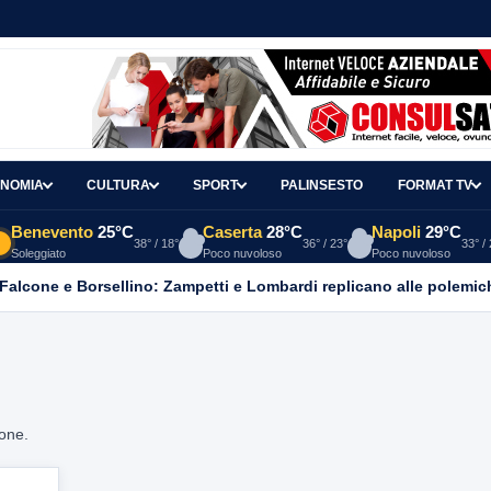
NOMIA
CULTURA
SPORT
PALINSESTO
FORMAT TV
Benevento
25°C
Caserta
28°C
Napoli
29°C
38° / 18°
36° / 23°
33° /
Soleggiato
Poco nuvoloso
Poco nuvoloso
 Falcone e Borsellino: Zampetti e Lombardi replicano alle polemic
ione.