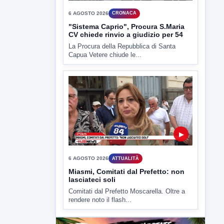
6 AGOSTO 2026
CRONACA
"Sistema Caprio", Procura S.Maria
CV chiede rinvio a giudizio per 54
La Procura della Repubblica di Santa
Capua Vetere chiude le...
▶
6 AGOSTO 2026
ATTUALITÀ
Miasmi, Comitati dal Prefetto: non
lasciateci soli
Comitati dal Prefetto Moscarella. Oltre a
rendere noto il flash...