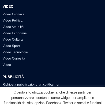
VIDEO
Video Cronaca
Video Politica
Video Attualità
Video Economia
Video Cultura
Video Sport
Video Tecnologie
Video Curiosità
Video
PUBBLICITÀ
Richiesta pubblicazione articoli/banner
Questo sito utilizza cookie, anche di terze parti, per
SEGUICI SUI SOCIAL
personalizzare i contenuti come widget per ampliare le
f
◎
▶
funzionalità del sito, opzioni Facebook, Twitter e social e funzioni