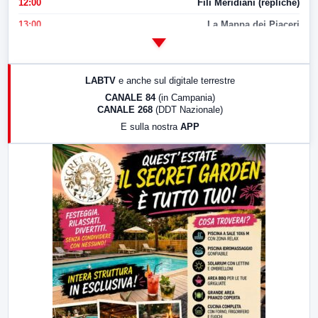
12:00
Fili Meridiani (repliche)
13:00
La Mappa dei Piaceri
14:00
LabNews
17:00
LabNews (replica)
LABTV
e anche sul digitale terrestre
18:30
Di Faccia e di Profilo (repliche)
CANALE 84
(in Campania)
CANALE 268
(DDT Nazionale)
19:30
LabNews (Diretta)
E sulla nostra
APP
21:00
Free Sport
23:00
LabNews (replica)