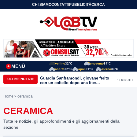
CHI SIAMO
CONTATTI
PUBBLICITÀ
CERCA
Avellino
32°C
Benevento
34°C
MENÙ
+
Caserta
32°C
Napoli
31°C
Salerno
33°C
Guardia Sanframondi, giovane ferito
ULTIME NOTIZIE
10 MINUTI FA
con un coltello dopo una lite:
individuato il presunto autore
Home
> ceramica
CERAMICA
Tutte le notizie, gli approfondimenti e gli aggiornamenti della
sezione.