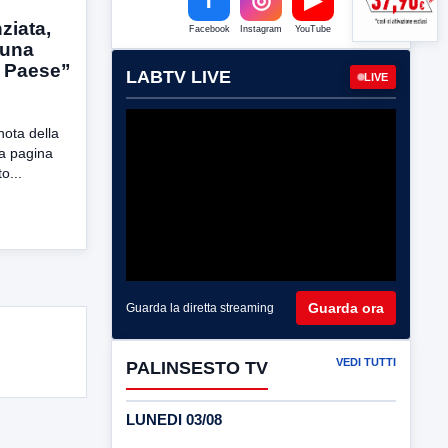
ziata,
Facebook
Instagram
YouTube
“una
l Paese”
LABTV LIVE
LIVE
ota della
a pagina
o...
Guarda ora
Guarda la diretta streaming
VEDI TUTTI
PALINSESTO TV
LUNEDI 03/08