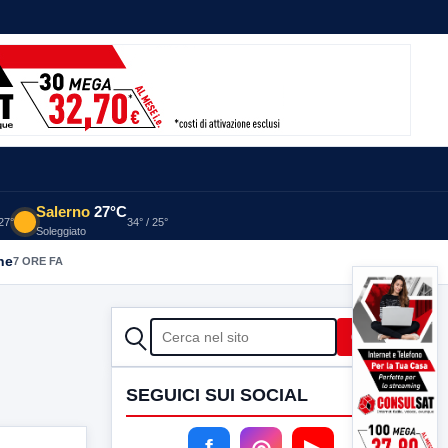
Salerno
27°C
 27°
34° / 25°
Soleggiato
he
7 ORE FA
CERCA
Cerca
SEGUICI SUI SOCIAL
f
◎
▶