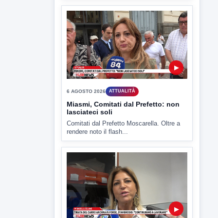
▶
6 AGOSTO 2026
ATTUALITÀ
Miasmi, Comitati dal Prefetto: non
lasciateci soli
Comitati dal Prefetto Moscarella. Oltre a
rendere noto il flash...
▶
6 AGOSTO 2026
ATTUALITÀ
Tirata del Carro ancora in forse,
D'Ambrosio: continuiamo a lavorare
L'assessore comunale alla Cultura di
Mirabella Eclano, Raffaella Rita