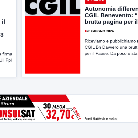
ATTUALITÀ
Autonomia differen
CGIL Benevento: 
il
brutta pagina per i
20 GIUGNO 2024
23
Riceviamo e pubblichiamo n
CGIL Bn Davvero una brutt
per il Paese. Da poco è stat
a firma
Uil Fpl