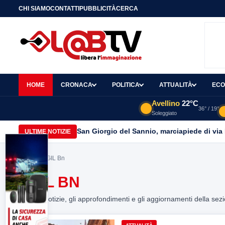
CHI SIAMO
CONTATTI
PUBBLICITÀ
CERCA
HOME
CRONACA
POLITICA
ATTUALITÀ
ECO
Avellino
22°C
36° / 19°
Soleggiato
San Giorgio del Sannio, marciapiede di via
ULTIME NOTIZIE
Home
> CGIL Bn
CGIL BN
Tutte le notizie, gli approfondimenti e gli aggiornamenti della sez