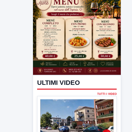
ULTIMI VIDEO
TUTTI I VIDEO
▶
6 AGOSTO 2026
CRONACA
Trovato in casa 42enne in una
pozza di sangue, giallo a viale Italia
Ritrovato senza vita il corpo di un 42enne