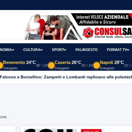
NOMIA
CULTURA
SPORT
PALINSESTO
FORMAT TV
Benevento
24°C
Caserta
26°C
Napoli
28°C
38° / 19°
35° / 24°
33° /
Soleggiato
Soleggiato
Soleggiato
 Falcone e Borsellino: Zampetti e Lombardi replicano alle polemic
ione.