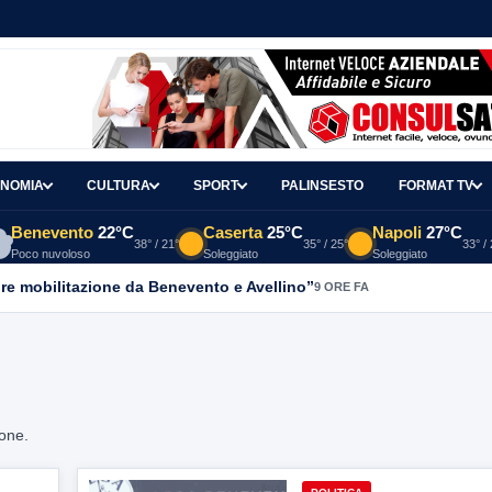
NOMIA
CULTURA
SPORT
PALINSESTO
FORMAT TV
Benevento
22°C
Caserta
25°C
Napoli
27°C
38° / 21°
35° / 25°
33° /
Poco nuvoloso
Soleggiato
Soleggiato
re mobilitazione da Benevento e Avellino”
9 ORE FA
ione.