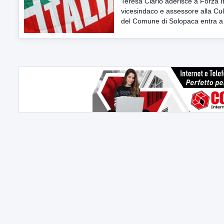
Teresa Ciarlo aderisce a Forza Ita
vicesindaco e assessore alla Cul
del Comune di Solopaca entra a f