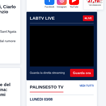
, Ciarlo
Facebook
Instagram
YouTube
nzio
LABTV LIVE
LIVE
i Sant’Agata
 dal rumore
Guarda ora
Guarda la diretta streaming
ne del
VEDI TUTTI
PALINSESTO TV
ina:
smi
LUNEDI 03/08