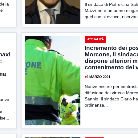
della
Il sindaco di Pietrelcina Sa
re
Mazzone è un uomo elegan
quel che si evince, riservand
ATTUALITÀ
Incremento dei posi
maxi
Morcone, il sindac
:
dispone ulteriori m
contenimento del v
ima
2 MARZO 2021
Nuove misure per contrasta
diffusione del virus a Morc
Sannio. Il sindaco Ciarlo ha
nuovo
ordinanza...
ra
ise...