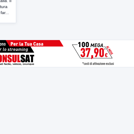
lia. Il
tura
ar...