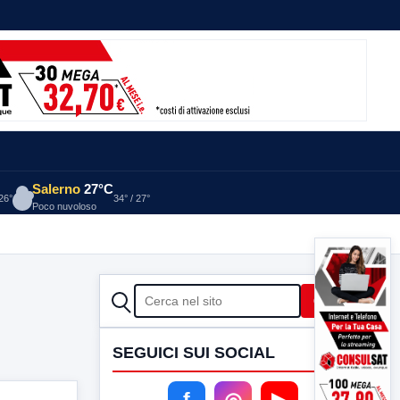
Salerno
27°C
 26°
34° / 27°
Poco nuvoloso
CERCA
Cerca
SEGUICI SUI SOCIAL
f
◎
▶