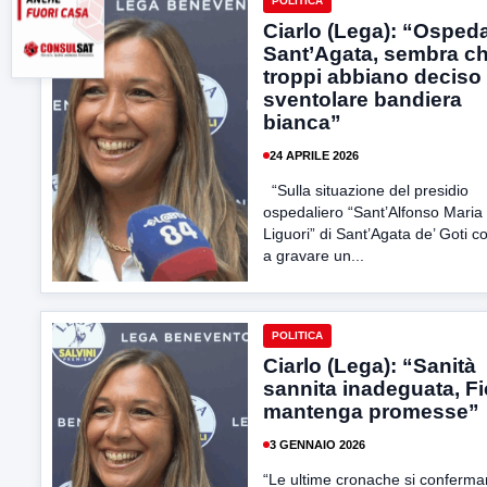
POLITICA
Ciarlo (Lega): “Osped
Sant’Agata, sembra ch
troppi abbiano deciso 
sventolare bandiera
bianca”
24 APRILE 2026
“Sulla situazione del presidio
ospedaliero “Sant’Alfonso Maria 
Liguori” di Sant’Agata de’ Goti c
a gravare un...
POLITICA
Ciarlo (Lega): “Sanità
sannita inadeguata, F
mantenga promesse”
3 GENNAIO 2026
“Le ultime cronache si conferm