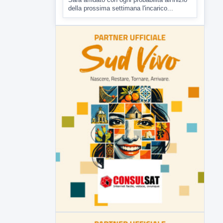
▶
7 AGOSTO 2026
CRONACA
Malore o aggressione? Sarà
l'autopsia a chiarire il giallo di Villa
Adriana
Sarà affidato con ogni probabilità all'inizio
della prossima settimana l'incarico...