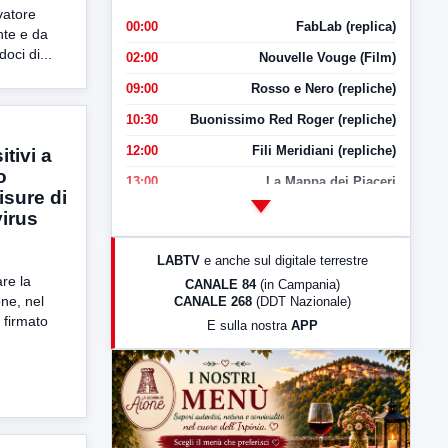
lvatore
00:00
FabLab (replica)
te e da
oci di...
02:00
Nouvelle Vouge (Film)
09:00
Rosso e Nero (repliche)
10:30
Buonissimo Red Roger (repliche)
12:00
Fili Meridiani (repliche)
tivi a
o
13:00
La Mappa dei Piaceri
isure di
14:00
LabNews
irus
17:00
LabNews (replica)
LABTV
e anche sul digitale terrestre
18:30
Di Faccia e di Profilo (repliche)
re la
CANALE 84
(in Campania)
one, nel
CANALE 268
(DDT Nazionale)
19:30
LabNews (Diretta)
 firmato
E sulla nostra
APP
21:00
Free Sport
23:00
LabNews (replica)