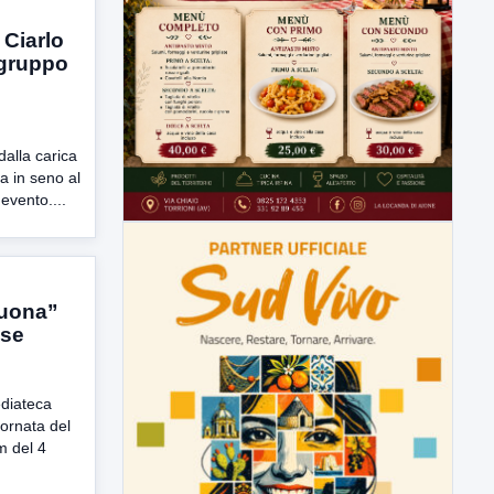
 Ciarlo
ogruppo
dalla carica
a in seno al
evento....
suona”
ese
diateca
iornata del
m del 4