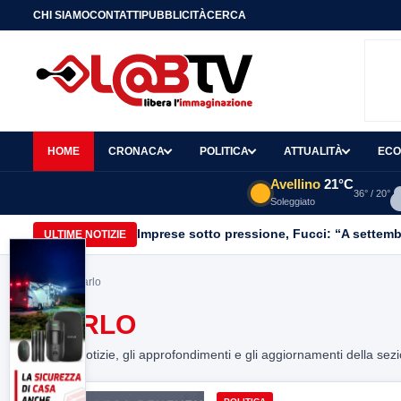
CHI SIAMO
CONTATTI
PUBBLICITÀ
CERCA
HOME
CRONACA
POLITICA
ATTUALITÀ
ECO
Avellino
21°C
36° / 20°
Soleggiato
Imprese sotto pressione, Fucci: “A settemb
ULTIME NOTIZIE
Home
> ciarlo
CIARLO
Tutte le notizie, gli approfondimenti e gli aggiornamenti della sez