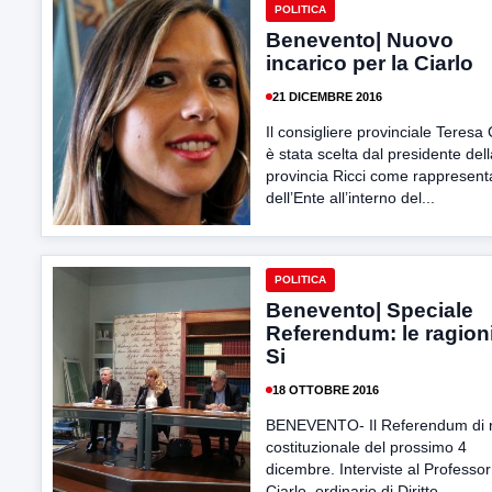
POLITICA
Benevento| Nuovo
incarico per la Ciarlo
21 DICEMBRE 2016
Il consigliere provinciale Teresa 
è stata scelta dal presidente dell
provincia Ricci come rappresent
dell’Ente all’interno del...
POLITICA
Benevento| Speciale
Referendum: le ragioni
Si
18 OTTOBRE 2016
BENEVENTO- Il Referendum di r
costituzionale del prossimo 4
dicembre. Interviste al Professor
Ciarlo, ordinario di Diritto...