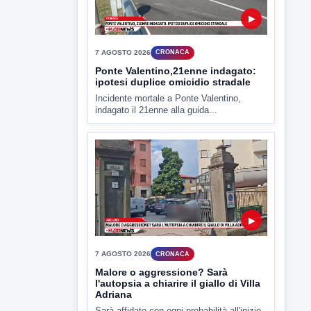
▶
7 AGOSTO 2026
ATTUALITÀ
Miasmi e Calore, l'ASL parla
attraverso il Comune
Nessuna nuova moria di pesci e nessuna
criticità igienico-sanitaria nel...
▶
7 AGOSTO 2026
CRONACA
Ponte Valentino,21enne indagato:
ipotesi duplice omicidio stradale
Incidente mortale a Ponte Valentino,
indagato il 21enne alla guida...