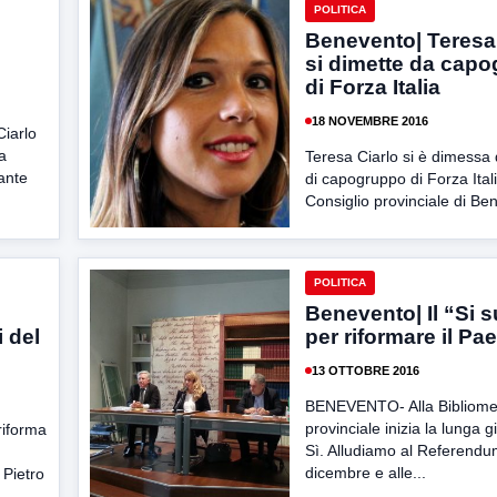
POLITICA
Benevento| Teresa
si dimette da cap
di Forza Italia
18 NOVEMBRE 2016
Ciarlo
a
Teresa Ciarlo si è dimessa 
ante
di capogruppo di Forza Itali
Consiglio provinciale di Ben
POLITICA
Benevento| Il “Si 
 del
per riformare il Pa
13 OTTOBRE 2016
BENEVENTO- Alla Bibliome
provinciale inizia la lunga g
iforma
Sì. Alludiamo al Referendu
dicembre e alle...
 Pietro