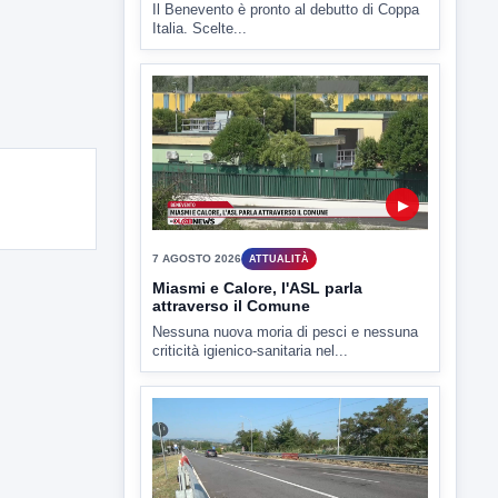
TUTTI I VIDEO
▶
7 AGOSTO 2026
SPORT BENEVENTO
Benevento Calcio: Le scelte di
Floro Flores per il debutto di Coppa
Italia
Il Benevento è pronto al debutto di Coppa
Italia. Scelte...