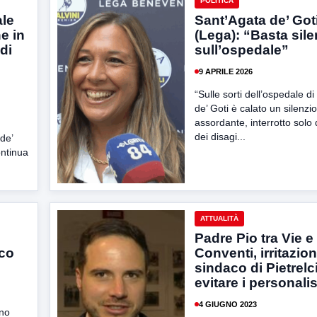
POLITICA
ale
Sant’Agata de’ Goti
e in
(Lega): “Basta sile
di
sull’ospedale”
9 APRILE 2026
“Sulle sorti dell’ospedale d
de’ Goti è calato un silenzio
assordante, interrotto solo
dei disagi...
de’
ontinua
ATTUALITÀ
Padre Pio tra Vie e
ico
Conventi, irritazio
sindaco di Pietrelc
evitare i personali
4 GIUGNO 2023
ano