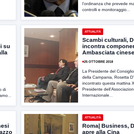
l’ordinanza che prevede ma
controlli e monitoraggio...
ATTUALITÀ
Scambi culturali, 
i su
incontra compone
lla
Ambasciata cines
25 OTTOBRE 2018
La Presidente del Consiglio
della Campania, Rosetta D
e
incontrato questa mattina X
Presidente dell’Associazio
o di
Internazionale...
iamo...
ATTUALITÀ
nesi
Roma| Business, 
lazzo
apre alla Cina