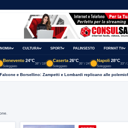
NOMIA
CULTURA
SPORT
PALINSESTO
FORMAT TV
Benevento
24°C
Caserta
26°C
Napoli
28°C
38° / 19°
35° / 24°
33° /
Soleggiato
Soleggiato
Soleggiato
 Falcone e Borsellino: Zampetti e Lombardi replicano alle polemic
ione.