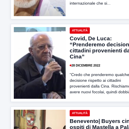
internazionale che si...
ATTUALITÀ
Covid, De Luca:
“Prenderemo decision
cittadini provenienti da
Cina”
28 DICEMBRE 2022
“Credo che prenderemo qualch
decisione rispetto ai cittadini
provenienti dalla Cina. Rischiam
avere nuovi focolai, quindi dobb
ATTUALITÀ
Benevento| Buyers ci
ospiti di Mastella a Pa