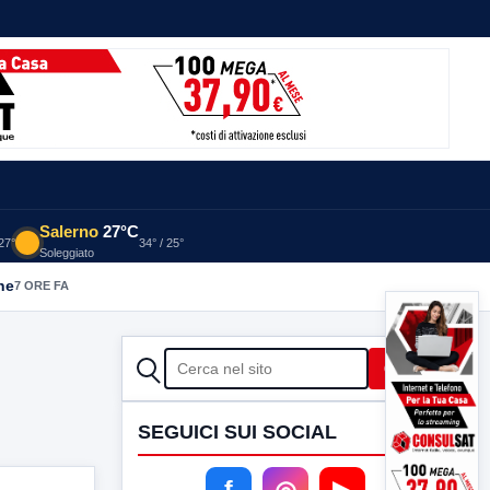
Salerno
27°C
 27°
34° / 25°
Soleggiato
he
7 ORE FA
CERCA
Cerca
SEGUICI SUI SOCIAL
f
◎
▶