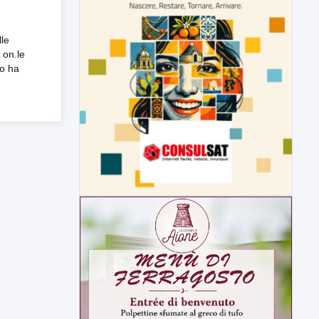
lle
, on.le
o ha