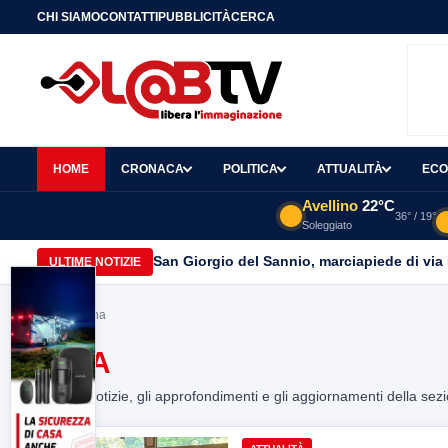
CHI SIAMO
CONTATTI
PUBBLICITÀ
CERCA
HOME
CRONACA
POLITICA
ATTUALITÀ
ECO
Avellino
22°C
36° / 19°
Soleggiato
San Giorgio del Sannio, marciapiede di via
ULTIME NOTIZIE
Home
> cina
CINA
Tutte le notizie, gli approfondimenti e gli aggiornamenti della sez