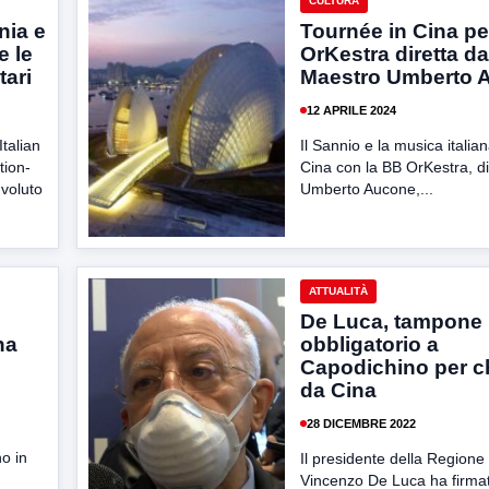
CULTURA
nia e
Tournée in Cina pe
e le
OrKestra diretta da
tari
Maestro Umberto 
12 APRILE 2024
Italian
Il Sannio e la musica italia
tion-
Cina con la BB OrKestra, di
voluto
Umberto Aucone,...
ATTUALITÀ
De Luca, tampone
na
obbligatorio a
Capodichino per ch
da Cina
28 DICEMBRE 2022
no in
Il presidente della Region
Vincenzo De Luca ha firma