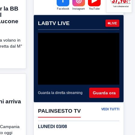
r la BB
Facebook
Instagram
YouTube
l
Aucone
LABTV LIVE
LIVE
na volano in
retta dal M°
Guarda ora
Guarda la diretta streaming
i arriva
VEDI TUTTI
PALINSESTO TV
LUNEDI 03/08
e Campania
to oggi