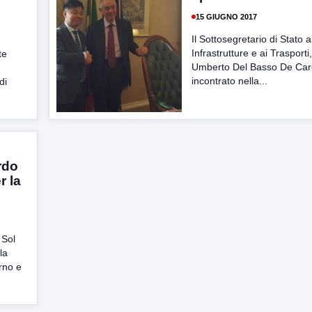
15 GIUGNO 2017
Il Sottosegretario di Stato a
Infrastrutture e ai Trasporti
te
Umberto Del Basso De Car
incontrato nella...
di
rdo
r la
 Sol
la
rno e