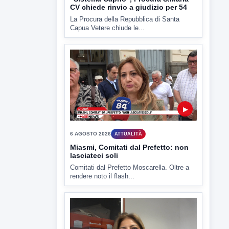
CV chiede rinvio a giudizio per 54
La Procura della Repubblica di Santa
Capua Vetere chiude le...
▶
6 AGOSTO 2026
ATTUALITÀ
Miasmi, Comitati dal Prefetto: non
lasciateci soli
Comitati dal Prefetto Moscarella. Oltre a
rendere noto il flash...