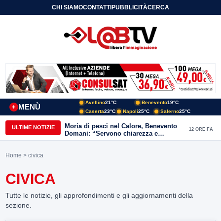
CHI SIAMO
CONTATTI
PUBBLICITÀ
CERCA
Avellino
21°C
Benevento
19°C
MENÙ
+
Caserta
23°C
Napoli
25°C
Salerno
25°C
Moria di pesci nel Calore, Benevento
ULTIME NOTIZIE
12 ORE FA
Domani: “Servono chiarezza e
approfondimenti sulla gestione
ambientale”
Home
> civica
CIVICA
Tutte le notizie, gli approfondimenti e gli aggiornamenti della
sezione.