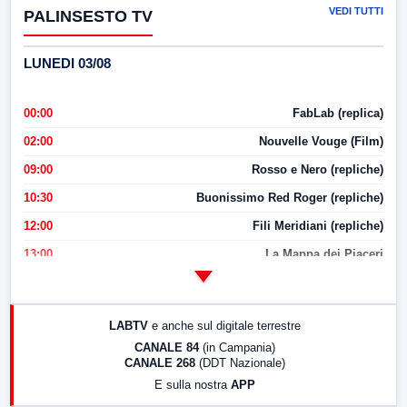
VEDI TUTTI
PALINSESTO TV
LUNEDI 03/08
00:00
FabLab (replica)
02:00
Nouvelle Vouge (Film)
09:00
Rosso e Nero (repliche)
10:30
Buonissimo Red Roger (repliche)
12:00
Fili Meridiani (repliche)
13:00
La Mappa dei Piaceri
14:00
LabNews
17:00
LabNews (replica)
LABTV
e anche sul digitale terrestre
18:30
Di Faccia e di Profilo (repliche)
CANALE 84
(in Campania)
CANALE 268
(DDT Nazionale)
19:30
LabNews (Diretta)
E sulla nostra
APP
21:00
Free Sport