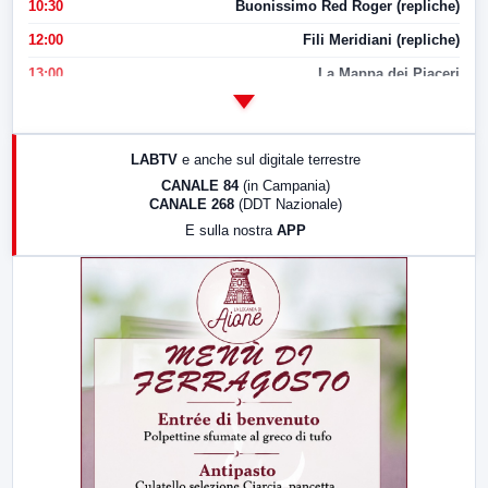
10:30
Buonissimo Red Roger (repliche)
12:00
Fili Meridiani (repliche)
13:00
La Mappa dei Piaceri
14:00
LabNews
17:00
LabNews (replica)
LABTV
e anche sul digitale terrestre
18:30
Di Faccia e di Profilo (repliche)
CANALE 84
(in Campania)
CANALE 268
(DDT Nazionale)
19:30
LabNews (Diretta)
E sulla nostra
APP
21:00
Free Sport
23:00
LabNews (replica)