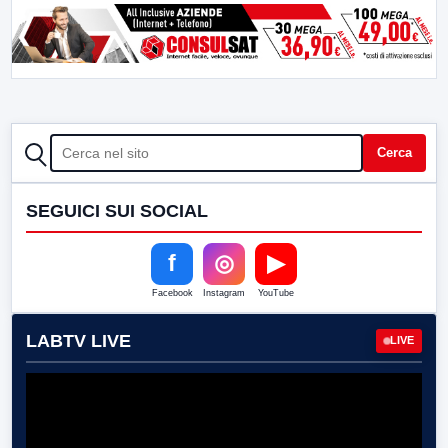
CERCA
Cerca
SEGUICI SUI SOCIAL
f
◎
▶
Facebook
Instagram
YouTube
LABTV LIVE
LIVE