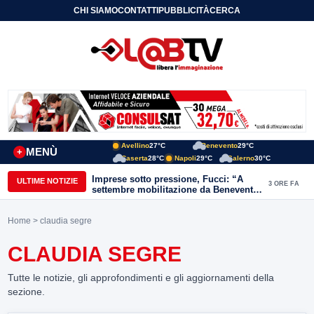
CHI SIAMO
CONTATTI
PUBBLICITÀ
CERCA
Avellino
27°C
Benevento
29°C
MENÙ
+
Caserta
28°C
Napoli
29°C
Salerno
30°C
Imprese sotto pressione, Fucci: “A
ULTIME NOTIZIE
3 ORE FA
settembre mobilitazione da Benevento
e Avellino”
Home
> claudia segre
CLAUDIA SEGRE
Tutte le notizie, gli approfondimenti e gli aggiornamenti della
sezione.