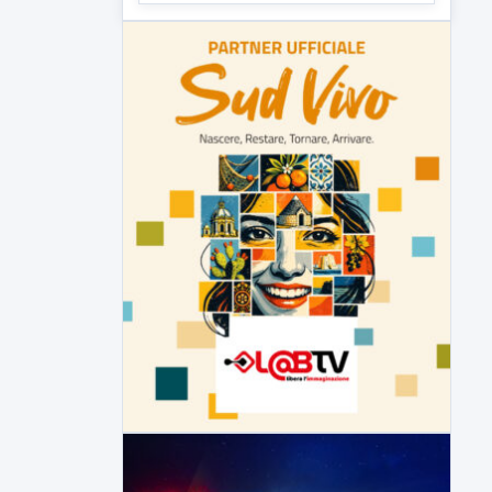
▶
5 AGOSTO 2026
ATTUALITÀ
Sannio acque nelle mani di ACEA
Sannio Acque prende forma: costituita
ufficialmente la società per la...