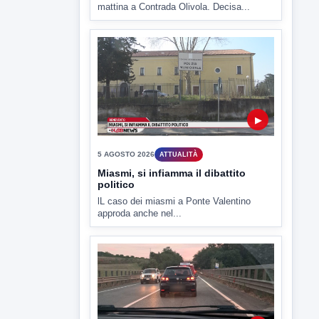
▶
5 AGOSTO 2026
ATTUALITÀ
Hanon-Evo, i lavoratori dicono sì al
piano industriale
L'assemblea dei lavoratori Hanon questa
mattina a Contrada Olivola. Decisa...
▶
5 AGOSTO 2026
ATTUALITÀ
Miasmi, si infiamma il dibattito
politico
lL caso dei miasmi a Ponte Valentino