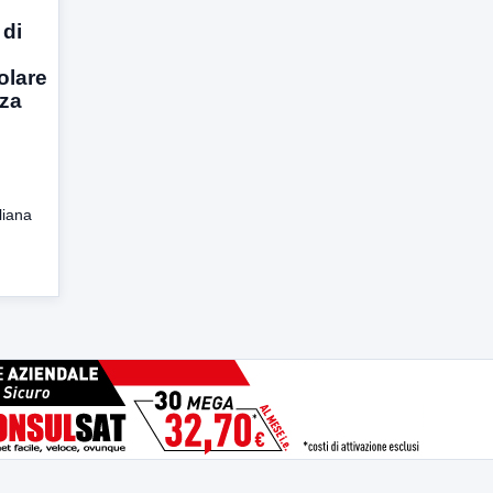
 di
olare
zza
liana