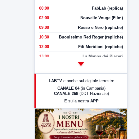
00:00
FabLab (replica)
02:00
Nouvelle Vouge (Film)
09:00
Rosso e Nero (repliche)
10:30
Buonissimo Red Roger (repliche)
12:00
Fili Meridiani (repliche)
13:00
La Mappa dei Piaceri
14:00
LabNews
17:00
LabNews (replica)
LABTV
e anche sul digitale terrestre
18:30
Di Faccia e di Profilo (repliche)
CANALE 84
(in Campania)
CANALE 268
(DDT Nazionale)
19:30
LabNews (Diretta)
E sulla nostra
APP
21:00
Free Sport
23:00
LabNews (replica)