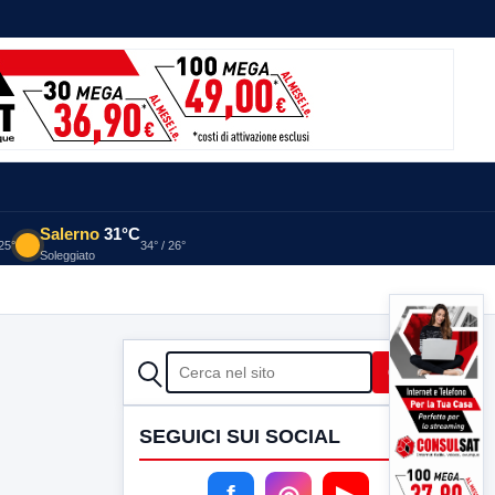
Salerno
31°C
 25°
34° / 26°
Soleggiato
CERCA
Cerca
SEGUICI SUI SOCIAL
f
◎
▶