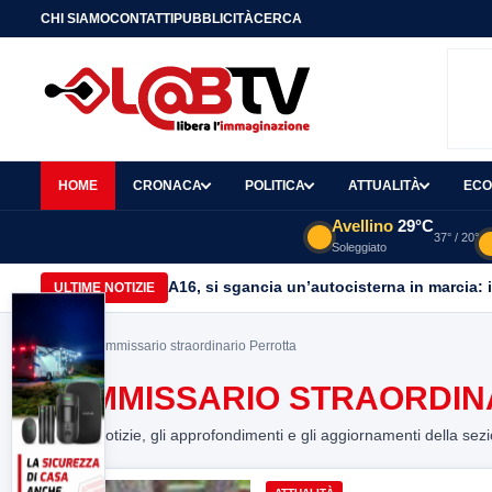
CHI SIAMO
CONTATTI
PUBBLICITÀ
CERCA
HOME
CRONACA
POLITICA
ATTUALITÀ
ECO
Avellino
29°C
37° / 20°
Soleggiato
A16, si sgancia un’autocisterna in marcia: 
ULTIME NOTIZIE
Home
> commissario straordinario Perrotta
COMMISSARIO STRAORDIN
Tutte le notizie, gli approfondimenti e gli aggiornamenti della sez