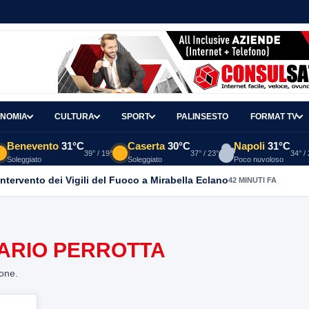
NOMIA
CULTURA
SPORT
PALINSESTO
FORMAT TV
Benevento
31°C
Caserta
30°C
Napoli
31°C
39° / 19°
37° / 23°
34° /
Soleggiato
Soleggiato
Poco nuvoloso
intervento dei Vigili del Fuoco a Mirabella Eclano
42 MINUTI FA
ARIO PERROTTA
ione.