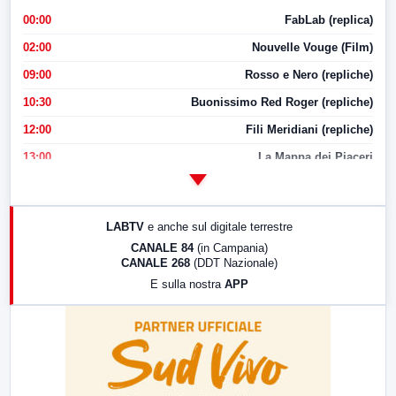
00:00
FabLab (replica)
02:00
Nouvelle Vouge (Film)
09:00
Rosso e Nero (repliche)
10:30
Buonissimo Red Roger (repliche)
12:00
Fili Meridiani (repliche)
13:00
La Mappa dei Piaceri
14:00
LabNews
17:00
LabNews (replica)
LABTV
e anche sul digitale terrestre
18:30
Di Faccia e di Profilo (repliche)
CANALE 84
(in Campania)
CANALE 268
(DDT Nazionale)
19:30
LabNews (Diretta)
E sulla nostra
APP
21:00
Free Sport
23:00
LabNews (replica)