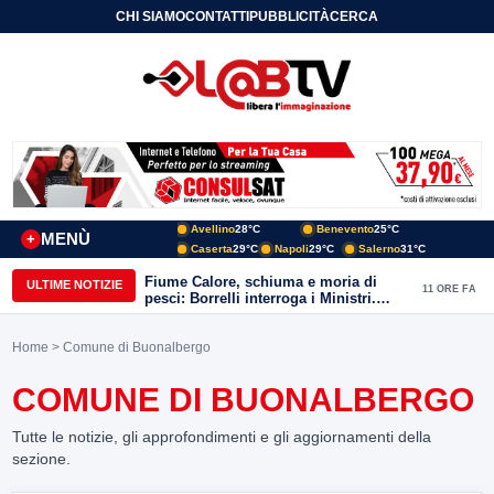
CHI SIAMO
CONTATTI
PUBBLICITÀ
CERCA
Avellino
28°C
Benevento
25°C
MENÙ
+
Caserta
29°C
Napoli
29°C
Salerno
31°C
Fiume Calore, schiuma e moria di
ULTIME NOTIZIE
11 ORE FA
pesci: Borrelli interroga i Ministri.
“Benevento paga l’assenza del
depuratore
Home
> Comune di Buonalbergo
COMUNE DI BUONALBERGO
Tutte le notizie, gli approfondimenti e gli aggiornamenti della
sezione.