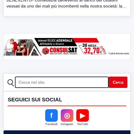
BENEVENTO- Confedilizia Benevento al fianco dei cittadini
vessati da uno dei mali più incombenti nella nostra società: la...
CERCA
Cerca
SEGUICI SUI SOCIAL
f
◎
▶
Facebook
Instagram
YouTube