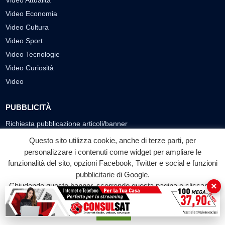
Video Economia
Video Cultura
Video Sport
Video Tecnologie
Video Curiosità
Video
PUBBLICITÀ
Richiesta pubblicazione articoli/banner
Questo sito utilizza cookie, anche di terze parti, per
SEGUICI SUI SOCIAL
personalizzare i contenuti come widget per ampliare le
f
◎
▶
funzionalità del sito, opzioni Facebook, Twitter e social e funzioni
pubblicitarie di Google.
Facebook
Instagram
YouTube
×
Chiudendo questo banner, scorrendo questa pagina o cliccando
su qualunque suo elemento acconsenti all'uso dei cookie.
© 2026 LABTV - Tutti i diritti riservati
Accetta