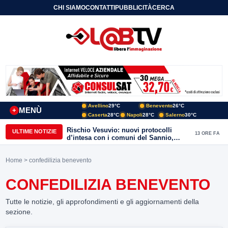
CHI SIAMO
CONTATTI
PUBBLICITÀ
CERCA
Avellino
29°C
Benevento
26°C
MENÙ
+
Caserta
28°C
Napoli
28°C
Salerno
30°C
Rischio Vesuvio: nuovi protocolli
ULTIME NOTIZIE
13 ORE FA
d’intesa con i comuni del Sannio,
firmato il protocollo con Arpaise
Home
> confedilizia benevento
CONFEDILIZIA BENEVENTO
Tutte le notizie, gli approfondimenti e gli aggiornamenti della
sezione.