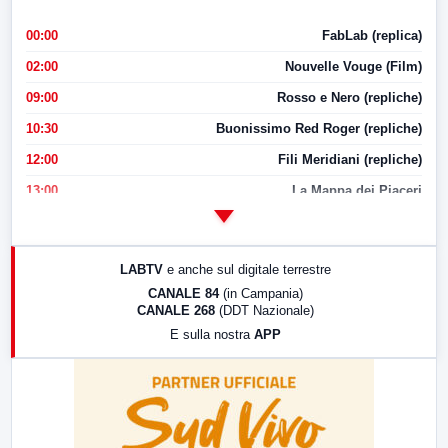
00:00
FabLab (replica)
02:00
Nouvelle Vouge (Film)
09:00
Rosso e Nero (repliche)
10:30
Buonissimo Red Roger (repliche)
12:00
Fili Meridiani (repliche)
13:00
La Mappa dei Piaceri
14:00
LabNews
17:00
LabNews (replica)
LABTV
e anche sul digitale terrestre
18:30
Di Faccia e di Profilo (repliche)
CANALE 84
(in Campania)
CANALE 268
(DDT Nazionale)
19:30
LabNews (Diretta)
E sulla nostra
APP
21:00
Free Sport
23:00
LabNews (replica)