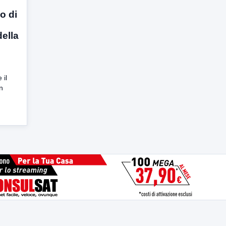
o di
5
ella
 il
n