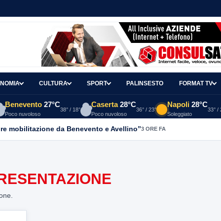
NOMIA
CULTURA
SPORT
PALINSESTO
FORMAT TV
Benevento
27°C
Caserta
28°C
Napoli
28°C
38° / 18°
36° / 23°
33° /
Poco nuvoloso
Poco nuvoloso
Soleggiato
re mobilitazione da Benevento e Avellino”
3 ORE FA
PRESENTAZIONE
ione.