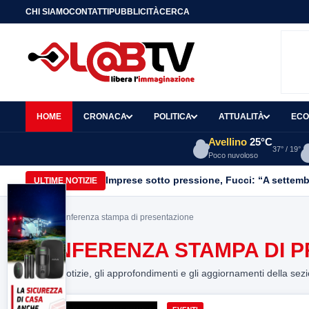
CHI SIAMO
CONTATTI
PUBBLICITÀ
CERCA
HOME
CRONACA
POLITICA
ATTUALITÀ
ECO
Avellino
25°C
37° / 19°
Poco nuvoloso
Imprese sotto pressione, Fucci: “A settemb
ULTIME NOTIZIE
Home
> conferenza stampa di presentazione
CONFERENZA STAMPA DI 
Tutte le notizie, gli approfondimenti e gli aggiornamenti della sez