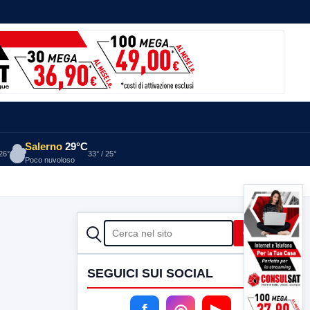
Salerno
29°C
 26°
33° / 25°
Poco nuvoloso
CERCA
Cerca
SEGUICI SUI SOCIAL
f
◎
▶