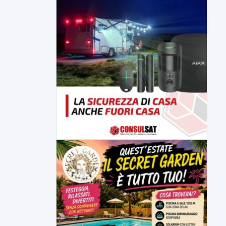
▶
7 AGOSTO 2026
CRONACA
Malore o aggressione? Sarà
l'autopsia a chiarire il giallo di Villa
Adriana
Sarà affidato con ogni probabilità all'inizio
della prossima settimana l'incarico...