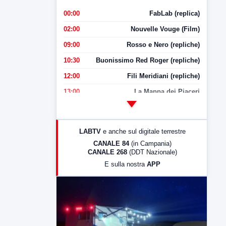
00:00
FabLab (replica)
02:00
Nouvelle Vouge (Film)
09:00
Rosso e Nero (repliche)
10:30
Buonissimo Red Roger (repliche)
12:00
Fili Meridiani (repliche)
13:00
La Mappa dei Piaceri
14:00
LabNews
17:00
LabNews (replica)
LABTV
e anche sul digitale terrestre
18:30
Di Faccia e di Profilo (repliche)
CANALE 84
(in Campania)
CANALE 268
(DDT Nazionale)
19:30
LabNews (Diretta)
E sulla nostra
APP
21:00
Free Sport
23:00
LabNews (replica)