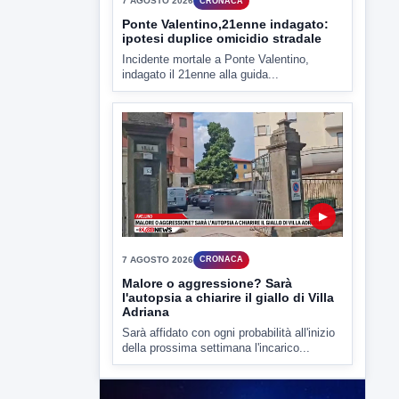
criticità igienico-sanitaria nel...
▶
7 AGOSTO 2026
CRONACA
Ponte Valentino,21enne indagato:
ipotesi duplice omicidio stradale
Incidente mortale a Ponte Valentino,
indagato il 21enne alla guida...