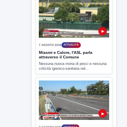
▶
7 AGOSTO 2026
SPORT BENEVENTO
Benevento Calcio: Le scelte di
Floro Flores per il debutto di Coppa
Italia
Il Benevento è pronto al debutto di Coppa
Italia. Scelte...
▶
7 AGOSTO 2026
ATTUALITÀ
Miasmi e Calore, l'ASL parla
attraverso il Comune
Nessuna nuova moria di pesci e nessuna