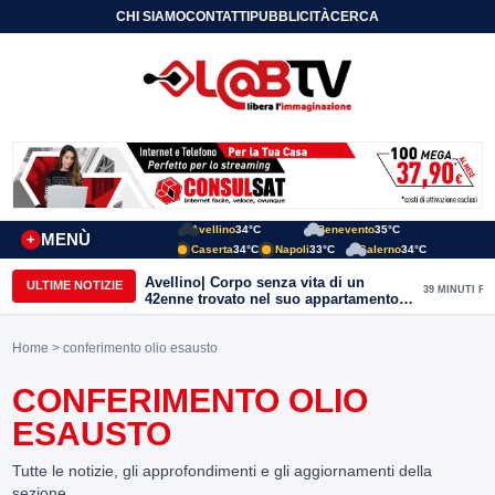
CHI SIAMO
CONTATTI
PUBBLICITÀ
CERCA
Avellino
34°C
Benevento
35°C
MENÙ
+
Caserta
34°C
Napoli
33°C
Salerno
34°C
Avellino| Corpo senza vita di un
ULTIME NOTIZIE
39 MINUTI FA
42enne trovato nel suo appartamento
in una pozza di sangue, giallo in viale
Italia: indagini in corso della Polizia
Home
> conferimento olio esausto
CONFERIMENTO OLIO
ESAUSTO
Tutte le notizie, gli approfondimenti e gli aggiornamenti della
sezione.