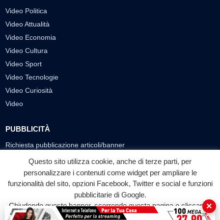
Video Politica
Video Attualità
Video Economia
Video Cultura
Video Sport
Video Tecnologie
Video Curiosità
Video
PUBBLICITÀ
Richiesta pubblicazione articoli/banner
Questo sito utilizza cookie, anche di terze parti, per
SEGUICI SUI SOCIAL
personalizzare i contenuti come widget per ampliare le
funzionalità del sito, opzioni Facebook, Twitter e social e funzioni
f
◎
▶
pubblicitarie di Google.
Facebook
Instagram
YouTube
×
Chiudendo questo banner, scorrendo questa pagina o cliccando
su qualunque suo elemento acconsenti all'uso dei cookie.