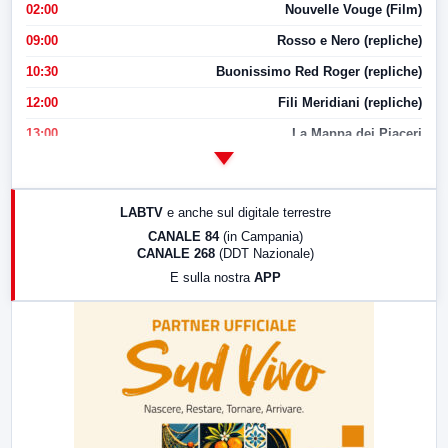
02:00
Nouvelle Vouge (Film)
09:00
Rosso e Nero (repliche)
10:30
Buonissimo Red Roger (repliche)
12:00
Fili Meridiani (repliche)
13:00
La Mappa dei Piaceri
14:00
LabNews
17:00
LabNews (replica)
LABTV
e anche sul digitale terrestre
18:30
Di Faccia e di Profilo (repliche)
CANALE 84
(in Campania)
CANALE 268
(DDT Nazionale)
19:30
LabNews (Diretta)
E sulla nostra
APP
21:00
Free Sport
23:00
LabNews (replica)