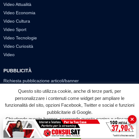
Video Attualità
Video Economia
Video Cultura
Video Sport
Video Tecnologie
Video Curiosità
Video
PUBBLICITÀ
Richiesta pubblicazione articoli/banner
Questo sito utilizza cookie, anche di terze parti, per
SEGUICI SUI SOCIAL
personalizzare i contenuti come widget per ampliare le
funzionalità del sito, opzioni Facebook, Twitter e social e funzioni
f
◎
▶
pubblicitarie di Google.
Facebook
Instagram
YouTube
×
Chiudendo questo banner, scorrendo questa pagina o cliccando
su qualunque suo elemento acconsenti all'uso dei cookie.
© 2026 LABTV - Tutti i diritti riservati
Accetta