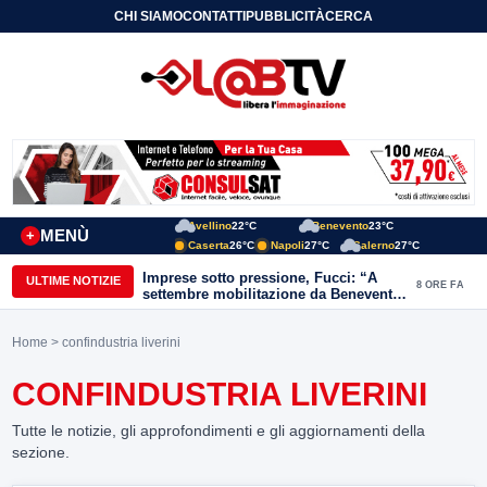
CHI SIAMO
CONTATTI
PUBBLICITÀ
CERCA
Avellino
22°C
Benevento
23°C
MENÙ
+
Caserta
26°C
Napoli
27°C
Salerno
27°C
Imprese sotto pressione, Fucci: “A
ULTIME NOTIZIE
8 ORE FA
settembre mobilitazione da Benevento
e Avellino”
Home
> confindustria liverini
CONFINDUSTRIA LIVERINI
Tutte le notizie, gli approfondimenti e gli aggiornamenti della
sezione.