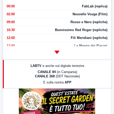
00:00
FabLab (replica)
02:00
Nouvelle Vouge (Film)
09:00
Rosso e Nero (repliche)
10:30
Buonissimo Red Roger (repliche)
12:00
Fili Meridiani (repliche)
13:00
La Mappa dei Piaceri
14:00
LabNews
17:00
LabNews (replica)
LABTV
e anche sul digitale terrestre
18:30
Di Faccia e di Profilo (repliche)
CANALE 84
(in Campania)
CANALE 268
(DDT Nazionale)
19:30
LabNews (Diretta)
E sulla nostra
APP
21:00
Free Sport
23:00
LabNews (replica)