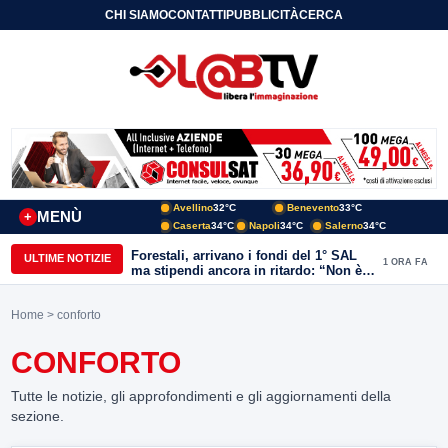
CHI SIAMO
CONTATTI
PUBBLICITÀ
CERCA
Avellino
32°C
Benevento
33°C
MENÙ
+
Caserta
34°C
Napoli
34°C
Salerno
34°C
Forestali, arrivano i fondi del 1° SAL
ULTIME NOTIZIE
1 ORA FA
ma stipendi ancora in ritardo: “Non è
più sostenibile”
Home
> conforto
CONFORTO
Tutte le notizie, gli approfondimenti e gli aggiornamenti della
sezione.