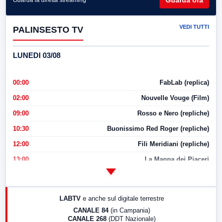
VEDI TUTTI
PALINSESTO TV
LUNEDI 03/08
00:00
FabLab (replica)
02:00
Nouvelle Vouge (Film)
09:00
Rosso e Nero (repliche)
10:30
Buonissimo Red Roger (repliche)
12:00
Fili Meridiani (repliche)
13:00
La Mappa dei Piaceri
14:00
LabNews
17:00
LabNews (replica)
LABTV
e anche sul digitale terrestre
18:30
Di Faccia e di Profilo (repliche)
CANALE 84
(in Campania)
CANALE 268
(DDT Nazionale)
19:30
LabNews (Diretta)