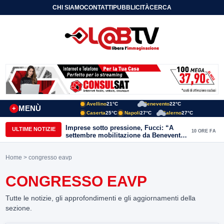
CHI SIAMO
CONTATTI
PUBBLICITÀ
CERCA
Avellino
21°C
Benevento
22°C
MENÙ
+
Caserta
25°C
Napoli
27°C
Salerno
27°C
Imprese sotto pressione, Fucci: “A
ULTIME NOTIZIE
10 ORE FA
settembre mobilitazione da Benevento
e Avellino”
Home
> congresso eavp
CONGRESSO EAVP
Tutte le notizie, gli approfondimenti e gli aggiornamenti della
sezione.