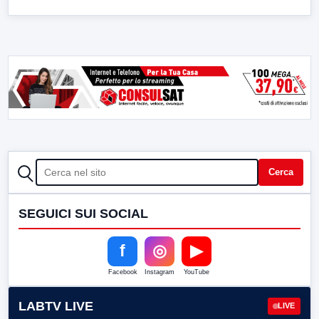
CERCA
Cerca
SEGUICI SUI SOCIAL
f
◎
▶
Facebook
Instagram
YouTube
LABTV LIVE
LIVE