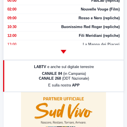
00:00
FabLab (replica)
02:00
Nouvelle Vouge (Film)
09:00
Rosso e Nero (repliche)
10:30
Buonissimo Red Roger (repliche)
12:00
Fili Meridiani (repliche)
13:00
La Mappa dei Piaceri
14:00
LabNews
17:00
LabNews (replica)
LABTV
e anche sul digitale terrestre
18:30
Di Faccia e di Profilo (repliche)
CANALE 84
(in Campania)
CANALE 268
(DDT Nazionale)
19:30
LabNews (Diretta)
E sulla nostra
APP
21:00
Free Sport
23:00
LabNews (replica)