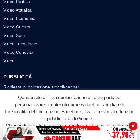
Video Politica
Video Attualità
Video Economia
Video Cultura
Video Sport
Video Tecnologie
Video Curiosità
Video
PUBBLICITÀ
Richiesta pubblicazione articoli/banner
Questo sito utilizza cookie, anche di terze parti, per
SEGUICI SUI SOCIAL
personalizzare i contenuti come widget per ampliare le
funzionalità del sito, opzioni Facebook, Twitter e social e funzioni
f
◎
▶
pubblicitarie di Google.
Facebook
Instagram
YouTube
×
Chiudendo questo banner, scorrendo questa pagina o cliccando
su qualunque suo elemento acconsenti all'uso dei cookie.