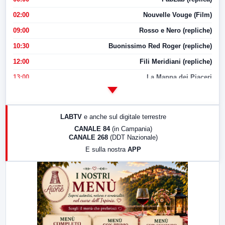
02:00
Nouvelle Vouge (Film)
09:00
Rosso e Nero (repliche)
10:30
Buonissimo Red Roger (repliche)
12:00
Fili Meridiani (repliche)
13:00
La Mappa dei Piaceri
14:00
LabNews
17:00
LabNews (replica)
LABTV
e anche sul digitale terrestre
18:30
Di Faccia e di Profilo (repliche)
CANALE 84
(in Campania)
CANALE 268
(DDT Nazionale)
19:30
LabNews (Diretta)
E sulla nostra
APP
21:00
Free Sport
23:00
LabNews (replica)