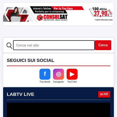
CERCA
Cerca
SEGUICI SUI SOCIAL
f
◎
▶
Facebook
Instagram
YouTube
LABTV LIVE
LIVE