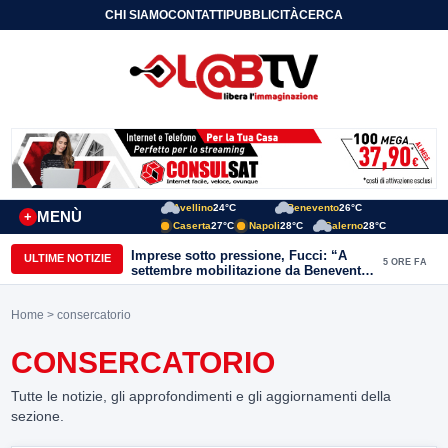
CHI SIAMO
CONTATTI
PUBBLICITÀ
CERCA
Avellino
24°C
Benevento
26°C
MENÙ
+
Caserta
27°C
Napoli
28°C
Salerno
28°C
Imprese sotto pressione, Fucci: “A
ULTIME NOTIZIE
5 ORE FA
settembre mobilitazione da Benevento
e Avellino”
Home
> consercatorio
CONSERCATORIO
Tutte le notizie, gli approfondimenti e gli aggiornamenti della
sezione.