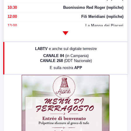
10:30
Buonissimo Red Roger (repliche)
12:00
Fili Meridiani (repliche)
13:00
La Mappa dei Piaceri
14:00
LabNews
17:00
LabNews (replica)
LABTV
e anche sul digitale terrestre
18:30
Di Faccia e di Profilo (repliche)
CANALE 84
(in Campania)
CANALE 268
(DDT Nazionale)
19:30
LabNews (Diretta)
E sulla nostra
APP
21:00
Free Sport
23:00
LabNews (replica)