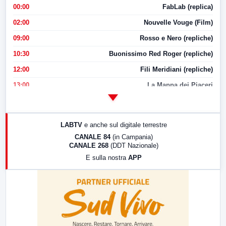
00:00
FabLab (replica)
02:00
Nouvelle Vouge (Film)
09:00
Rosso e Nero (repliche)
10:30
Buonissimo Red Roger (repliche)
12:00
Fili Meridiani (repliche)
13:00
La Mappa dei Piaceri
14:00
LabNews
17:00
LabNews (replica)
LABTV
e anche sul digitale terrestre
18:30
Di Faccia e di Profilo (repliche)
CANALE 84
(in Campania)
CANALE 268
(DDT Nazionale)
19:30
LabNews (Diretta)
E sulla nostra
APP
21:00
Free Sport
23:00
LabNews (replica)