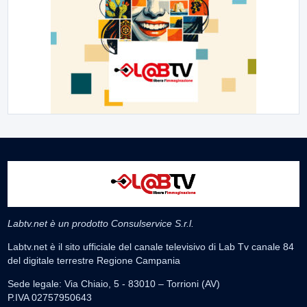
Labtv.net è un prodotto Consulservice S.r.l.
Labtv.net è il sito ufficiale del canale televisivo di Lab Tv canale 84
del digitale terrestre Regione Campania
Sede legale: Via Chiaio, 5 - 83010 – Torrioni (AV)
P.IVA 02757950643