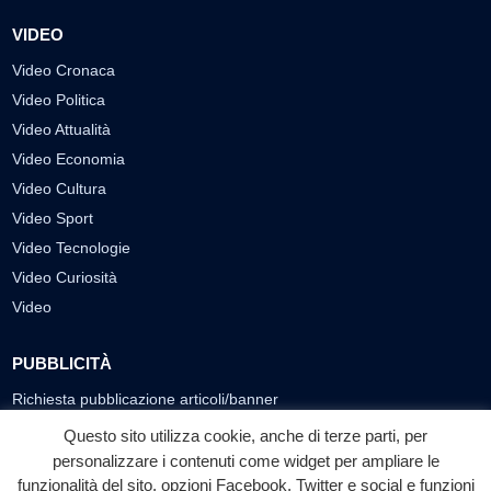
VIDEO
Video Cronaca
Video Politica
Video Attualità
Video Economia
Video Cultura
Video Sport
Video Tecnologie
Video Curiosità
Video
PUBBLICITÀ
Richiesta pubblicazione articoli/banner
Questo sito utilizza cookie, anche di terze parti, per
SEGUICI SUI SOCIAL
personalizzare i contenuti come widget per ampliare le
funzionalità del sito, opzioni Facebook, Twitter e social e funzioni
f
◎
▶