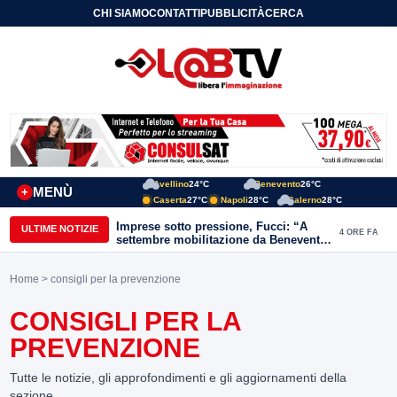
CHI SIAMO
CONTATTI
PUBBLICITÀ
CERCA
Avellino
24°C
Benevento
26°C
MENÙ
+
Caserta
27°C
Napoli
28°C
Salerno
28°C
Imprese sotto pressione, Fucci: “A
ULTIME NOTIZIE
4 ORE FA
settembre mobilitazione da Benevento
e Avellino”
Home
> consigli per la prevenzione
CONSIGLI PER LA
PREVENZIONE
Tutte le notizie, gli approfondimenti e gli aggiornamenti della
sezione.